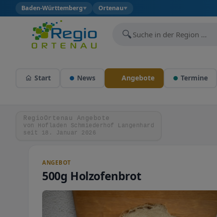
Baden-Württemberg
Ortenau
▼
▼
🔍
Start
News
Angebote
Termine
RegioOrtenau Angebote
von Hofladen Schmiederhof Langenhard
seit 18. Januar 2026
ANGEBOT
500g Holzofenbrot