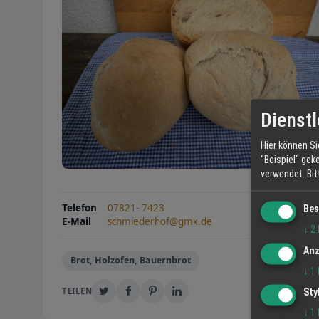
Dienstl
Hier können Si
"Beispiel" gek
verwendet.
Bi
Telefon
07821- 7423
Bes
E-Mail
schmiederhof@gmx.de
↓
2
Anz
Brot, Holzofen, Bauernbrot
↓
1
TEILEN
Sty
↓
1