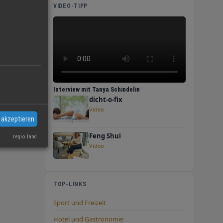
VIDEO-TIPP
n
 Sie
nah,
Interview mit Tanya Schindelin
dicht-o-fix
Video
 akzeptieren
Feng Shui
regio.land
Video
TOP-LINKS
Sport und Freizeit
Hotel und Gastronomie