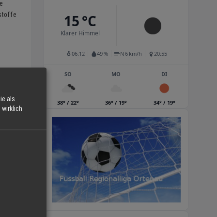
de
stoffe
15 °C
Klarer Himmel
06:12
49 %
N 6 km/h
20:55
SO
MO
DI
ie als
38° / 22°
36° / 19°
34° / 19°
wirklich
en