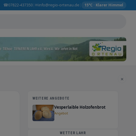
☎
✉
07822-437350
info@regio-ortenau.de
|
|
15°C · Klarer Himmel
×
WEITERE ANGEBOTE
Vesperlaible Holzofenbrot
Angebot
WETTER LAHR