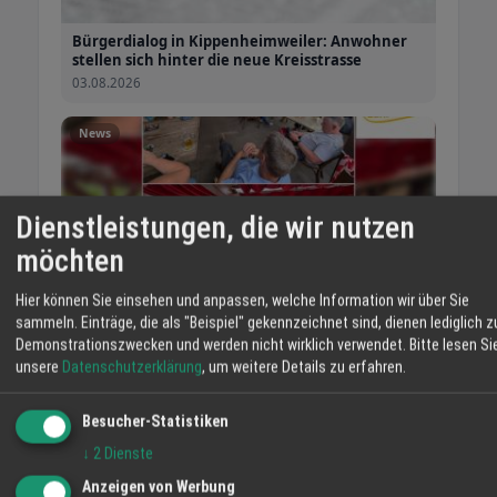
Bürgerdialog in Kippenheimweiler: Anwohner
stellen sich hinter die neue Kreisstrasse
03.08.2026
News
Dienstleistungen, die wir nutzen
möchten
Hier können Sie einsehen und anpassen, welche Information wir über Sie
sammeln. Einträge, die als "Beispiel" gekennzeichnet sind, dienen lediglich z
Demonstrationszwecken und werden nicht wirklich verwendet.
Bitte lesen Si
unsere
Datenschutzerklärung
, um weitere Details zu erfahren.
Danke, Kippenheimweiler!
03.08.2026
Besucher-Statistiken
↓
2
Dienste
News
Anzeigen von Werbung