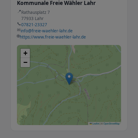
Kommunale Freie Wähler Lahr
📍
Rathausplatz 7
77933 Lahr
📞
07821-23327
✉
info@freie-waehler-lahr.de
🌐
https://www.freie-waehler-lahr.de
+
−
Leaflet
|
©
OpenStreetMap