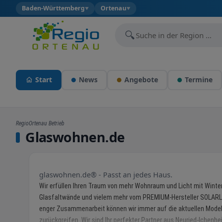
Baden-Württemberg
Ortenau
▼
▼
🔍
Start
News
Angebote
Termine
RegioOrtenau Betrieb
Glaswohnen.de
glaswohnen.de® - Passt an jedes Haus.
Wir erfüllen Ihren Traum von mehr Wohnraum und Licht mit Winte
Glasfaltwände und vielem mehr vom PREMIUM-Hersteller SOLARL
enger Zusammenarbeit können wir immer auf die aktuellen Mode
zurückgreifen. Wir sind Ihr perfekter Partner aus Neuried-Ichenh