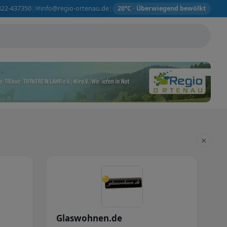
✉
822-437350
info@regio-ortenau.de
|
|
20°C · Überwiegend bewölkt
×
Glaswohnen.de