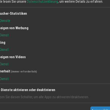
tte lesen Sie unsere
Datenschutzerklärung
, um weitere Details zu erfahren.
ucher-Statistiken
Dienste
eigen von Werbung
Dienst
ling
Dienst
eigen von Videos
Dienst
herheit
(immer erforderlich)
Dienst
Alle an
e Dienste aktivieren oder deaktivieren
zen Sie diesen Schalter, um alle Apps zu aktivieren/deaktivieren.