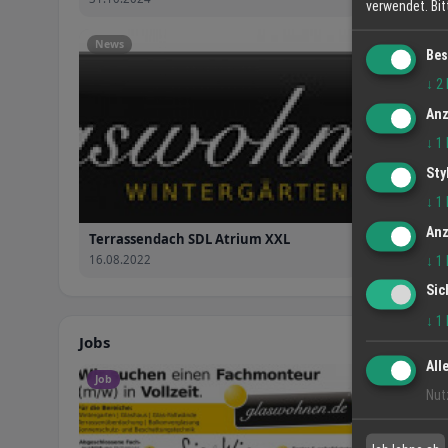
verwendet.
Bi
News
Bes
↓
2
Anz
↓
1
Sty
↓
1
Anz
Terrassendach SDL Atrium XXL
16.08.2022
↓
1
Sic
↓
1
Jobs
All
Job
Nut