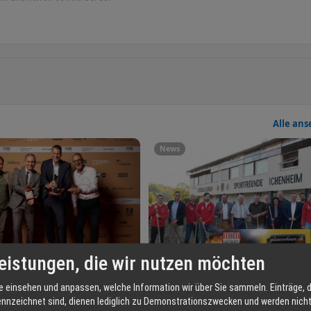
glaswohnen.de®
, mit Sitz in
, in der naturreichen Ortenau
Ihnen unter +49 (0)7807 9577340
Wintergärten
und
Alle an
glaswohnen.de
Glas-Faltwände
?
s bestückt, sowie die perfekte
News
eistungen, die wir nutzen möchten
Architekturpreis 2022
Spatenstich der Glaswohnen-Aren
e einsehen und anpassen, welche Information wir über Sie sammeln. Einträge, d
17.10.2022
ennzeichnet sind, dienen lediglich zu Demonstrationszwecken und werden nicht 