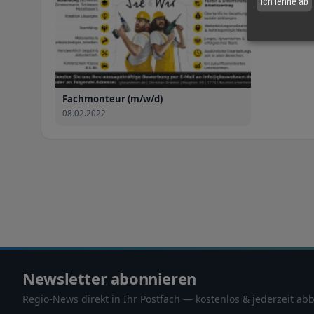
Ich lehne ab
Fachmonteur (m/w/d)
08.02.2022
Newsletter abonnieren
Regio-News direkt in Ihr Postfach — kostenlos & jederzeit abb