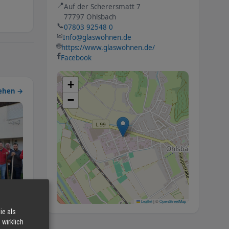
📍
Auf der Scherersmatt 7
77797 Ohlsbach
📞
07803 92548 0
✉
Info@glaswohnen.de
🌐
https://www.glaswohnen.de/
Facebook
+
sehen →
−
Leaflet
|
©
OpenStreetMap
a
ie als
wirklich