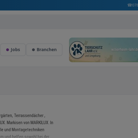
☎
07
Jobs
Branchen
rgärten, Terrassendächer ,
UX. Markisen von MARKILUX. In
lle und Montagetechniken
eim und helfen sowohl bei der