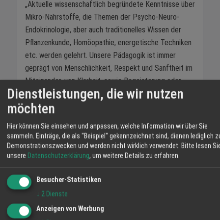
„Aktuelle wissenschaftlich begründete Kenntnisse über
Mikro-Nährstoffe, die Themen der Psycho-Neuro-
Endokrinologie, aber auch traditionelles Wissen der
Pflanzenkunde, Homöopathie, energetische Techniken
etc. werden gelehrt. Unsere Pädagogik ist immer
geprägt von Menschlichkeit, Respekt und Sanftheit im
Miteinander, von Klarheit, sowie Begeisterung oder
Dienstleistungen, die wir nutzen
gelassener Freude. Jeder wird auf seinem persönlichen
möchten
Niveau einbezogen. Unser besonderes Anliegen
besteht darin, das menschliche Niveau der
Hier können Sie einsehen und anpassen, welche Information wir über Sie
Therapeuten zu fördern.“
sammeln. Einträge, die als "Beispiel" gekennzeichnet sind, dienen lediglich z
Demonstrationszwecken und werden nicht wirklich verwendet.
Bitte lesen Si
Wenn Sie ernsthaft über eine Ausbildung zum
unsere
Datenschutzerklärung
, um weitere Details zu erfahren.
Heilpraktiker nachdenken, werden Sie sich beim von
uns „fett gedruckten“ abgeholt und auch künftig in
Besucher-Statistiken
dieser Weise als Therapeut/in auf Ihre Patienten
↓
2
Dienste
zugehen.
Anzeigen von Werbung
Einige Worte zum wirtschaftlichen Aspekt: