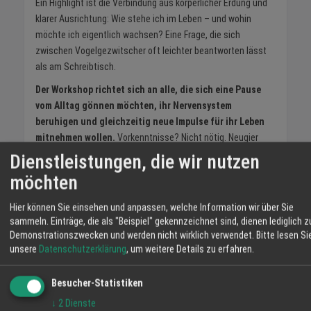
Ein Highlight ist die Verbindung aus körperlicher Erdung und
klarer Ausrichtung: Wie stehe ich im Leben – und wohin
möchte ich eigentlich wachsen? Eine Frage, die sich
zwischen Vogelgezwitscher oft leichter beantworten lässt
als am Schreibtisch.
Der Workshop richtet sich an alle, die sich eine Pause
vom Alltag gönnen möchten, ihr Nervensystem
beruhigen und gleichzeitig neue Impulse für ihr Leben
mitnehmen wollen.
Vorkenntnisse? Nicht nötig. Neugier
reicht völlig aus.
Dienstleistungen, die wir nutzen
Wann:
21.03.2026, 10 Uhr
möchten
Wo:
Wolfach-Halbmeil am Bahnhof
Hier können Sie einsehen und anpassen, welche Information wir über Sie
Kosten:
36 Euro pro Person
sammeln. Einträge, die als "Beispiel" gekennzeichnet sind, dienen lediglich z
Anmeldung:
info@stressfreigluecklich.de
oder 0176
Demonstrationszwecken und werden nicht wirklich verwendet.
Bitte lesen Si
38804402
unsere
Datenschutzerklärung
, um weitere Details zu erfahren.
Wer also Lust hat, einen Tag lang den Kopf freizubekommen,
die eigenen Wurzeln zu stärken und mit frischer Energie in
Besucher-Statistiken
den Frühling zu starten, findet hier eine wunderbare
↓
2
Dienste
Gelegenheit.