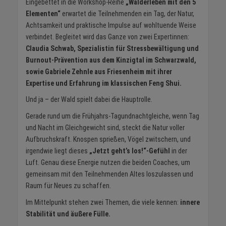
Eingebettet in die Workshop-Reihe
„Walderleben mit den 5
Elementen“
erwartet die Teilnehmenden ein Tag, der Natur,
Achtsamkeit und praktische Impulse auf wohltuende Weise
verbindet. Begleitet wird das Ganze von zwei Expertinnen:
Claudia Schwab, Spezialistin für Stressbewältigung und
Burnout-Prävention aus dem Kinzigtal im Schwarzwald,
sowie Gabriele Zehnle aus Friesenheim mit ihrer
Expertise und Erfahrung im klassischen Feng Shui.
Und ja – der Wald spielt dabei die Hauptrolle.
Gerade rund um die Frühjahrs-Tagundnachtgleiche, wenn Tag
und Nacht im Gleichgewicht sind, steckt die Natur voller
Aufbruchskraft. Knospen sprießen, Vögel zwitschern, und
irgendwie liegt dieses
„Jetzt geht’s los!“-Gefühl
in der
Luft. Genau diese Energie nutzen die beiden Coaches, um
gemeinsam mit den Teilnehmenden Altes loszulassen und
Raum für Neues zu schaffen.
Im Mittelpunkt stehen zwei Themen, die viele kennen:
innere
Stabilität und äußere Fülle.