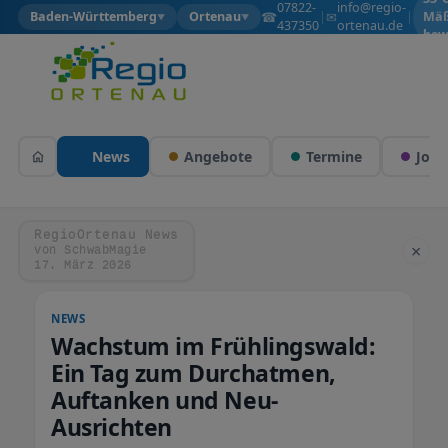
07822-
info@regio-
☎
✉
Baden-Württemberg
Ortenau
|
|
Mäß
▼
▼
437350
ortenau.de
bew
News
Angebote
Termine
Jobs
RegioOrtenau News
×
von SchwabMagie
17. März 2026
NEWS
Wachstum im Frühlingswald:
Ein Tag zum Durchatmen,
Auftanken und Neu-
Ausrichten