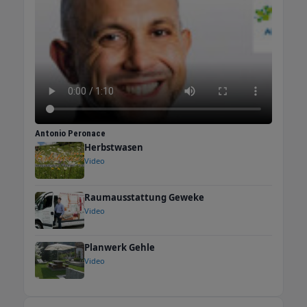
Alltagschaos wieder lebensfroh und glücklich
zu sein! Meine Mission: Stress? Den kriegen
wir gemeinsam klein! Spezialistin für
Lösungen (sogar die kniffligen!)
Persönlichkeitsentwicklung – weil das Leben
nicht nur Arbeiten ist Träume verwirklichen
und glücklich sein? Na klar, das geht! Buchen
Sie jetzt Ihr kostenloses Erstgespräch – ich
Antonio Peronace
freue mich schon riesig auf Sie! Hier gehts
Herbstwasen
zum Podcast: Link Hier gehts zum Instagram-
Video
Kanal: Link
Raumausstattung Geweke
Video
Planwerk Gehle
Video