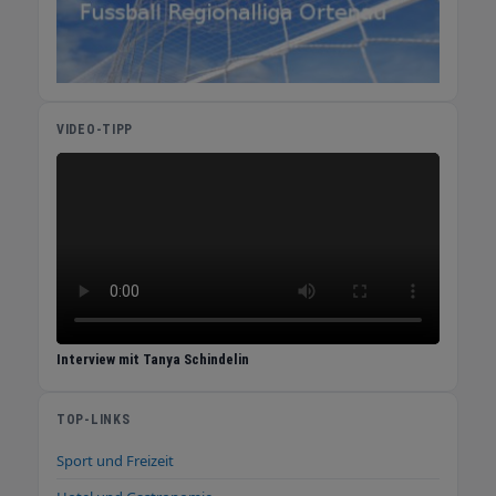
nicht nur hochwertige Produkte zu fairen
Preisen, sondern auch eine kompetente
Beratung und einen schnellen Versand, damit
Sie schon bald Ihre eigene Paella genießen
können. Bestellen Sie noch heute und lassen
VIDEO-TIPP
Sie sich von der spanischen Küche
verzaubern! Schauen Sie sich um in unseren
Angeboten für Paella Pfannen, Paella Grill-
Sets und Paella Gasbrennern ! Paella-Pfannen
Grillzubehör Gasbrenner Grill Sets WOK
Pfannen Pfannen und Maronenpfannen Bitte
besuchen Sie unseren Shop - www.der-
spanien-shop.de:
Interview mit Tanya Schindelin
TOP-LINKS
Sport und Freizeit