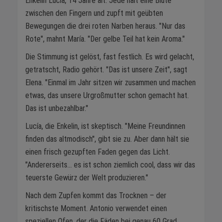
Enkelin Lucía, 14 Jahre alt. Jede hält eine Blüte
zwischen den Fingern und zupft mit geübten
Bewegungen die drei roten Narben heraus. "Nur das
Rote", mahnt María. "Der gelbe Teil hat kein Aroma."
Die Stimmung ist gelöst, fast festlich. Es wird gelacht,
getratscht, Radio gehört. "Das ist unsere Zeit", sagt
Elena. "Einmal im Jahr sitzen wir zusammen und machen
etwas, das unsere Urgroßmutter schon gemacht hat.
Das ist unbezahlbar."
Lucía, die Enkelin, ist skeptisch. "Meine Freundinnen
finden das altmodisch", gibt sie zu. Aber dann hält sie
einen frisch gezupften Faden gegen das Licht.
"Andererseits... es ist schon ziemlich cool, dass wir das
teuerste Gewürz der Welt produzieren."
Nach dem Zupfen kommt das Trocknen – der
kritischste Moment. Antonio verwendet einen
speziellen Ofen, der die Fäden bei genau 60 Grad