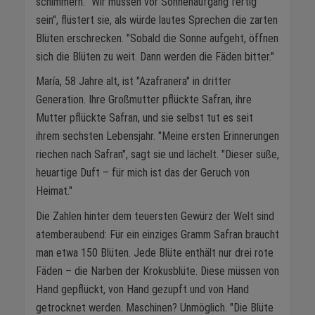
schimmern. "Wir müssen vor Sonnenaufgang fertig
sein", flüstert sie, als würde lautes Sprechen die zarten
Blüten erschrecken. "Sobald die Sonne aufgeht, öffnen
sich die Blüten zu weit. Dann werden die Fäden bitter."
María, 58 Jahre alt, ist "Azafranera" in dritter
Generation. Ihre Großmutter pflückte Safran, ihre
Mutter pflückte Safran, und sie selbst tut es seit
ihrem sechsten Lebensjahr. "Meine ersten Erinnerungen
riechen nach Safran", sagt sie und lächelt. "Dieser süße,
heuartige Duft – für mich ist das der Geruch von
Heimat."
Die Zahlen hinter dem teuersten Gewürz der Welt sind
atemberaubend: Für ein einziges Gramm Safran braucht
man etwa 150 Blüten. Jede Blüte enthält nur drei rote
Fäden – die Narben der Krokusblüte. Diese müssen von
Hand gepflückt, von Hand gezupft und von Hand
getrocknet werden. Maschinen? Unmöglich. "Die Blüte