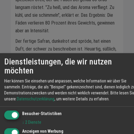
langsam röstet. "Zu heiß, und das Aroma verfliegt. Zu
kühl, und sie schimmeln", erklärt er. Das Ergebnis: Die
Fäden verlieren 80 Prozent ihres Gewichts, gewinnen
aber an Intensität.
Der fertige Safran, dunkelrot und spröde, hat einen
Duft, der schwer zu beschreiben ist. Heuartig, süßlich,
mit einem Hauch von Honig und Metall. "Echter Safran
Dienstleistungen, die wir nutzen
riecht nach La Mancha", sagt María. "Nach trockener
möchten
Erde und heißem Wind."
Hier können Sie einsehen und anpassen, welche Information wir über Sie
Wie erkennt man echten Safran? María hat einen Trick:
sammeln. Einträge, die als "Beispiel" gekennzeichnet sind, dienen lediglich z
"Leg einen Faden auf deine Zunge. Echter Safran
Demonstrationszwecken und werden nicht wirklich verwendet.
Bitte lesen Si
schmeckt bitter und färbt deinen Speichel gelb.
unsere
Datenschutzerklärung
, um weitere Details zu erfahren.
Gefälschter Safran – oft gefärbte Maisfäden –
Besucher-Statistiken
schmeckt nach nichts." Ein weiteres Zeichen: Echter
Safran behält seine Form im Wasser, gefälschter löst
↓
2
Dienste
sich auf.
Anzeigen von Werbung