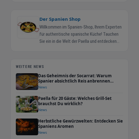
Der Spanien Shop
Willkommen im Spanien-Shop, Ihrem Experten
für authentische spanische Küche! Tauchen
Sie ein in die Welt der Paella und entdecken
Sie unser umfangreiches Sortiment an
hochwertigen Paella Pfannen, Paella Grill-
Sets und Paella Gasbrennern. Unsere Paella
WEITERE NEWS
Pfannen sind in verschiedenen Größen und
Das Geheimnis der Socarrat: Warum
Ausführungen erhältlich, von klein und
Spanier absichtlich Reis anbrennen
handlich bis hin zu großen Pfannen für die
lassen
News
ganze Familie oder Veranstaltungen.
Paella für 20 Gäste: Welches Grill-Set
Hergestellt aus robustem Material bieten sie
brauchst Du wirklich?
eine gleichmäßige Hitzeverteilung und sind
News
für alle Herdarten geeignet. Mit einer Paella
Pfanne aus unserem Shop können Sie die
Herbstliche Gewürzwelten: Entdecken Sie
Spaniens Aromen
traditionelle spanische Spezialität ganz
News
einfach zu Hause zubereiten und Ihre Gäste