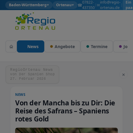
07822-
info@regio-
Ein
☎
✉
Baden-Württemberg
Ortenau
|
|
▼
▼
437350
ortenau.de
paa
Wol
News
Angebote
Termine
Jobs
RegioOrtenau News
×
von Der Spanien Shop
27. Februar 2026
NEWS
Von der Mancha bis zu Dir: Die
Reise des Safrans – Spaniens
rotes Gold