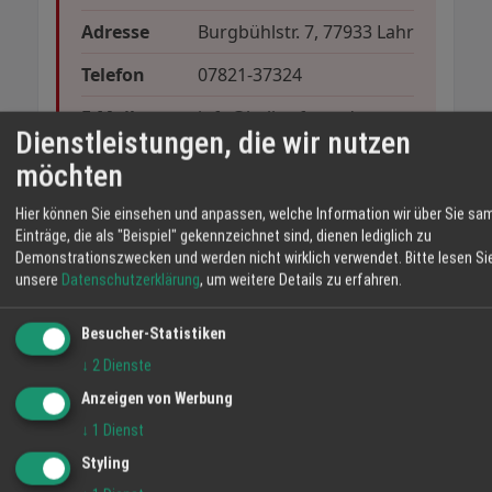
Adresse
Burgbühlstr. 7, 77933 Lahr
Telefon
07821-37324
E-Mail
info@haller-forst.de
Dienstleistungen, die wir nutzen
Website
www.haller-forst.de
möchten
Hier können Sie einsehen und anpassen, welche Information wir über Sie sa
Einträge, die als "Beispiel" gekennzeichnet sind, dienen lediglich zu
Demonstrationszwecken und werden nicht wirklich verwendet.
Bitte lesen Si
Kurz zusammengefasste FAQ
unsere
Datenschutzerklärung
, um weitere Details zu erfahren.
Wann ist ein radikaler Heckenschnitt
Besucher-Statistiken
erlaubt?
↓
2
Dienste
Ein radikaler Rückschnitt von Hecken und
Anzeigen von Werbung
Gehölzen ist nur vom 1. Oktober bis zum 28.
↓
1
Dienst
Februar erlaubt.
Styling