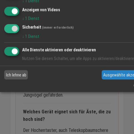
↓
1
Dienst
Was ist im Sommer erlaubt?
Anzeigen von Videos
Im Frühjahr und Sommer ist ausschliesslich ein
↓
1
Dienst
schonender Pflegeschnitt zulässig - also das
Sicherheit
(immer erforderlich)
Kürzen einzelner überstehender Triebe, ohne
↓
1
Dienst
tief ins Holz zu gehen.
Alle Dienste aktivieren oder deaktivieren
Warum ist der Sommerschnitt
Nutzen Sie diesen Schalter, um alle Apps zu aktivieren/deaktiviere
eingeschränkt?
In der Zeit von März bis September brüten
Ich lehne ab
Ausgewählte akze
viele Vogelarten in Hecken und Sträuchern. Ein
Rückschnitt in dieser Zeit würde Nester und
Jungvögel gefährden.
Welches Gerät eignet sich für Äste, die zu
hoch sind?
Der Hochentaster, auch Teleskopbaumschere