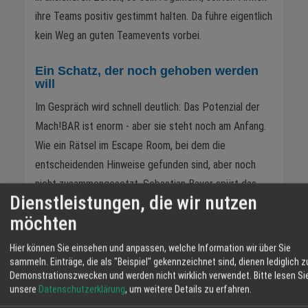
ihre Teams positiv gestimmt halten. Da führe eigentlich
kein Weg an guten Teamevents vorbei.
Ein Schatz, der noch gehoben werden
will
Im Gespräch wird schnell deutlich: Das Potenzial der
Mach!BAR ist enorm - aber sie steht noch am Anfang.
Wie ein Rätsel im Escape Room, bei dem die
entscheidenden Hinweise gefunden sind, aber noch
nicht zusammengesetzt. Sebastian Bayer spürt das
Dienstleistungen, die wir nutzen
selbst. „Unsere Programme sind so gut. Es muss
möchten
einfach anlaufen", sagt er.
Hier können Sie einsehen und anpassen, welche Information wir über Sie
Denn Sebastian Bayer ist ehrlich. Erfrischend ehrlich
sammeln. Einträge, die als "Beispiel" gekennzeichnet sind, dienen lediglich z
sogar. Er verschweigt nicht, dass das Tagesgeschäft -
Demonstrationszwecken und werden nicht wirklich verwendet.
Bitte lesen Si
Frühstück, der tägliche Barbetrieb - nicht so lief wie
unsere
Datenschutzerklärung
, um weitere Details zu erfahren.