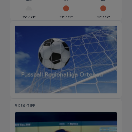
35° / 21°
33° / 19°
35° / 17°
VIDEO-TIPP