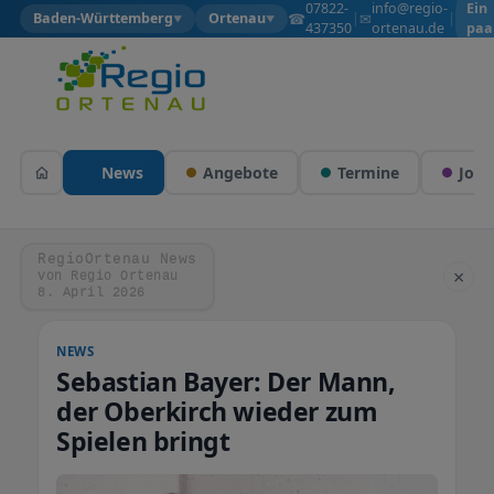
07822-
info@regio-
Ein
☎
✉
Baden-Württemberg
Ortenau
|
|
▼
▼
437350
ortenau.de
paa
Wol
News
Angebote
Termine
Jobs
RegioOrtenau News
×
von Regio Ortenau
8. April 2026
NEWS
Sebastian Bayer: Der Mann,
der Oberkirch wieder zum
Spielen bringt