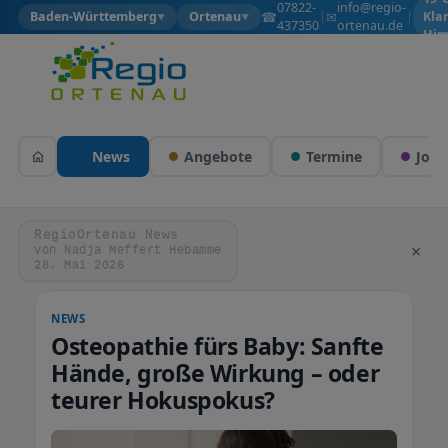
07822-
info@regio-
☎
✉
Baden-Württemberg
Ortenau
|
|
Kla
▼
▼
437350
ortenau.de
Him
News
Angebote
Termine
Jobs
RegioOrtenau News
×
von Nadja Meffert Hebamme
28. Mai 2026
NEWS
Osteopathie fürs Baby: Sanfte
Hände, große Wirkung – oder
teurer Hokuspokus?