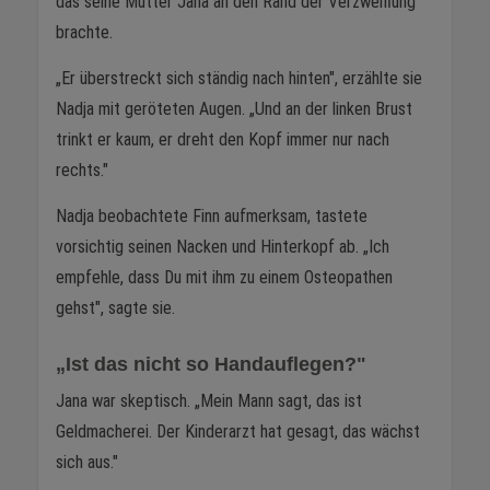
das seine Mutter Jana an den Rand der Verzweiflung
brachte.
„Er überstreckt sich ständig nach hinten", erzählte sie
Nadja mit geröteten Augen. „Und an der linken Brust
trinkt er kaum, er dreht den Kopf immer nur nach
rechts."
Nadja beobachtete Finn aufmerksam, tastete
vorsichtig seinen Nacken und Hinterkopf ab. „Ich
empfehle, dass Du mit ihm zu einem Osteopathen
gehst", sagte sie.
„Ist das nicht so Handauflegen?"
Jana war skeptisch. „Mein Mann sagt, das ist
Geldmacherei. Der Kinderarzt hat gesagt, das wächst
sich aus."