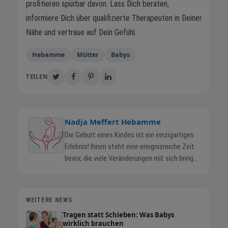
profitieren spürbar davon. Lass Dich beraten,
informiere Dich über qualifizierte Therapeuten in Deiner
Nähe und vertraue auf Dein Gefühl.
Hebamme
Mütter
Babys
TEILEN
Nadja Meffert Hebamme
Die Geburt eines Kindes ist ein einzigartiges
Erlebnis! Ihnen steht eine ereignisreiche Zeit
bevor, die viele Veränderungen mit sich bringt.
Ich würde mich freuen, Sie durch die
Schwangerschaft zu begleiten, Ihnen in der
Zeit des Wochenbetts und danach zur Seite
WEITERE NEWS
zu stehen. Leistungsspektrum Von Nadja
Tragen statt Schieben: Was Babys
Meffert - Hebamme Lahr, Ettenheim und
wirklich brauchen