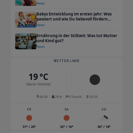
Umgebung
News
Babys Entwicklung im ersten Jahr: Was
passiert und wie Du liebevoll fördern
kannst
News
Ernährung in der Stillzeit: Was tut Mutter
und Kind gut?
News
WETTER LAHR
19 °C
Klarer Himmel
06:09
76 %
S 5 km/h
20:59
FR
SA
SO
31° / 20°
32° / 16°
36° / 18°