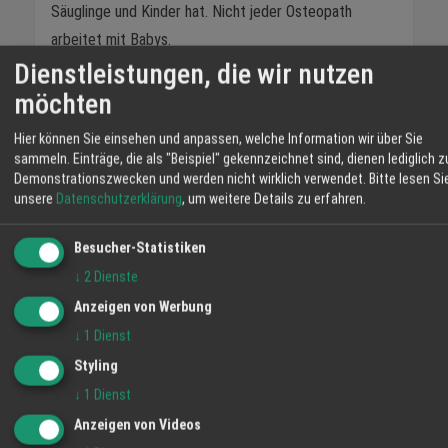
Säuglinge und Kinder hat. Nicht jeder Osteopath
arbeitet mit Babys.
Dienstleistungen, die wir nutzen
Realistische Erwartungen:
Eine einzelne Sitzung löst
möchten
selten alle Probleme. Aber oft zeigen sich nach zwei
bis drei Behandlungen deutliche Veränderungen.
Hier können Sie einsehen und anpassen, welche Information wir über Sie
sammeln. Einträge, die als "Beispiel" gekennzeichnet sind, dienen lediglich z
Ergänzung, kein Ersatz:
Osteopathie ersetzt keinen
Demonstrationszwecken und werden nicht wirklich verwendet.
Bitte lesen Si
unsere
Datenschutzerklärung
, um weitere Details zu erfahren.
Kinderarzt. Sie ergänzt die medizinische Betreuung.
Besucher-Statistiken
Finns Geschichte
↓
2
Dienste
Jana ging mit Finn zum Osteopathen. Zwei Sitzungen,
Anzeigen von Werbung
jeweils dreissig Minuten. Keine Wunder, keine Magie.
↓
1
Dienst
Aber beim dritten Termin sagte sie zu Nadja: „Er dreht
Styling
den Kopf jetzt nach beiden Seiten. Und er trinkt links."
↓
1
Dienst
Anzeigen von Videos
„Siehst Du. Manchmal braucht es nur