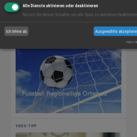
06:11
40 %
NO 6 km/h
20:57
Alle Dienste aktivieren oder deaktivieren
Nutzen Sie diesen Schalter, um alle Apps zu aktivieren/deaktiviere
SA
SO
MO
Ich lehne ab
Ausgewählte akzeptier
34° / 18°
37° / 18°
36° / 20°
regio.l
VIDEO-TIPP