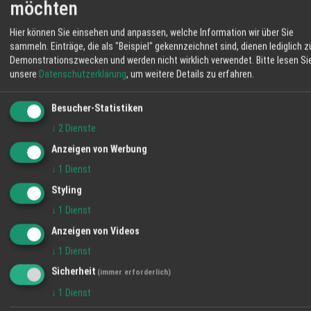
vereinbaren. Lassen Sie Ihre Fassade in neuem Glanz
möchten
erstrahlen – schnell, sicher und nachhaltig.
Hier können Sie einsehen und anpassen, welche Information wir über Sie
sammeln. Einträge, die als "Beispiel" gekennzeichnet sind, dienen lediglich z
Demonstrationszwecken und werden nicht wirklich verwendet.
Bitte lesen Si
TEILEN
unsere
Datenschutzerklärung
, um weitere Details zu erfahren.
Besucher-Statistiken
↓
2
Dienste
Giedemann Stuckateur UG
Anzeigen von Werbung
Als professioneller Stuckateur Fachbetrieb
mit über zwazigjähriger Erfahrung sind wir Ihr
↓
1
Dienst
kompetenter Ansprechpartner rund um Putz,
Styling
Trockenbau und mehr. Auf unserer Seite
↓
1
Dienst
geben wir Ihnen einen kleinen Einblick in
Anzeigen von Videos
unsere tägliche Arbeit. Sollten Sie Fragen
WETTER LAHR
haben oder eine Beratung wünschen können
↓
1
Dienst
19 °C
Sie gerne Kontakt mit uns aufnehmen. Viel
Sicherheit
(immer erforderlich)
Spaß beim stöbern.
Klarer Himmel
↓
1
Dienst