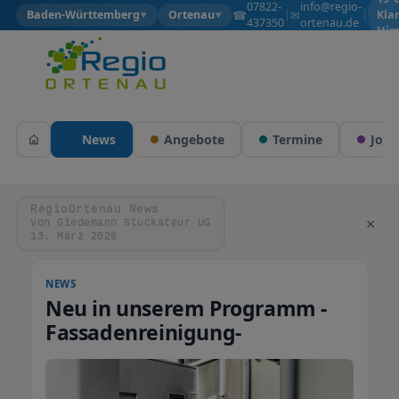
07822-
info@regio-
☎
✉
Baden-Württemberg
Ortenau
|
|
Kla
▼
▼
437350
ortenau.de
Him
News
Angebote
Termine
Jobs
RegioOrtenau News
×
von Giedemann Stuckateur UG
13. März 2026
NEWS
Neu in unserem Programm -
Fassadenreinigung-