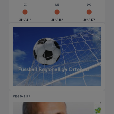
DI
oder auf der Terrasse. Und wenn es um die
MI
DO
richtige Hitzequelle geht, sind unsere Paella
Gasbrenner die ideale Wahl. Leistungsstark
35° / 21°
35° / 18°
36° / 17°
und einfach zu handhaben ermöglichen sie
eine schnelle und gleichmäßige Zubereitung
Ihrer Paella. Mit einem Gasbrenner aus
unserem Shop wird das Kochen zum
Vergnügen und Sie können Ihre Liebsten mit
einer köstlichen Paella verwöhnen. Besuchen
Sie unseren Online Shop und entdecken Sie
unser vielfältiges Angebot an Paella Pfannen,
Grill-Sets und Gasbrennern. Wir bieten Ihnen
nicht nur hochwertige Produkte zu fairen
Preisen, sondern auch eine kompetente
Beratung und einen schnellen Versand, damit
Sie schon bald Ihre eigene Paella genießen
VIDEO-TIPP
können. Bestellen Sie noch heute und lassen
Sie sich von der spanischen Küche
verzaubern! Schauen Sie sich um in unseren