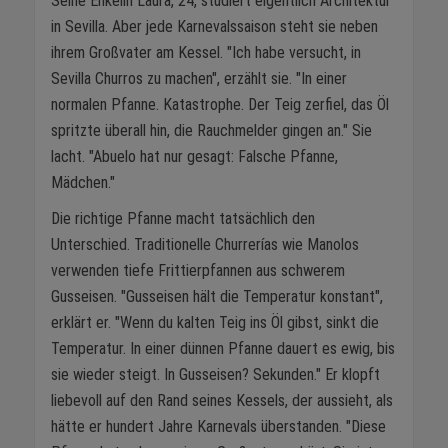
Seine Enkelin Laura, 24, studiert eigentlich Architektur
in Sevilla. Aber jede Karnevalssaison steht sie neben
ihrem Großvater am Kessel. "Ich habe versucht, in
Sevilla Churros zu machen", erzählt sie. "In einer
normalen Pfanne. Katastrophe. Der Teig zerfiel, das Öl
spritzte überall hin, die Rauchmelder gingen an." Sie
lacht. "Abuelo hat nur gesagt: Falsche Pfanne,
Mädchen."
Die richtige Pfanne macht tatsächlich den
Unterschied. Traditionelle Churrerías wie Manolos
verwenden tiefe Frittierpfannen aus schwerem
Gusseisen. "Gusseisen hält die Temperatur konstant",
erklärt er. "Wenn du kalten Teig ins Öl gibst, sinkt die
Temperatur. In einer dünnen Pfanne dauert es ewig, bis
sie wieder steigt. In Gusseisen? Sekunden." Er klopft
liebevoll auf den Rand seines Kessels, der aussieht, als
hätte er hundert Jahre Karnevals überstanden. "Diese