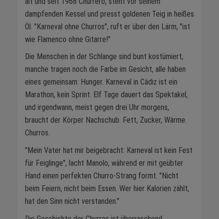
alt und seit 1968 Churrero, steht vor seinem
dampfenden Kessel und presst goldenen Teig in heißes
Öl. "Karneval ohne Churros", ruft er über den Lärm, "ist
wie Flamenco ohne Gitarre!"
Die Menschen in der Schlange sind bunt kostümiert,
manche tragen noch die Farbe im Gesicht, alle haben
eines gemeinsam: Hunger. Karneval in Cádiz ist ein
Marathon, kein Sprint. Elf Tage dauert das Spektakel,
und irgendwann, meist gegen drei Uhr morgens,
braucht der Körper Nachschub. Fett, Zucker, Wärme.
Churros.
"Mein Vater hat mir beigebracht: Karneval ist kein Fest
für Feiglinge", lacht Manolo, während er mit geübter
Hand einen perfekten Churro-Strang formt. "Nicht
beim Feiern, nicht beim Essen. Wer hier Kalorien zählt,
hat den Sinn nicht verstanden."
Die Geschichte der Churros ist überraschend