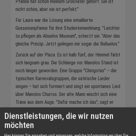
Pfanne hat schon meinem Großvater gehört. Sie ist
nicht schön, aber sie ist perfekt."
Für Laura war die Lösung eine emaillierte
Gusseisenpfanne für ihre Studentenwohnung. "Leichter
zu pflegen als Abuelos Museum", scherzt sie. "Aber das
gleiche Prinzip. Jetzt gelingen mir sogar die Buñuelos."
Zurück auf der Plaza. Es ist halb fünf, der Himmel färbt
sich langsam grau. Die Schlange vor Manolos Stand ist
noch länger geworden. Eine Gruppe "Chirigotas" – die
typischen Karnevalsgruppen, die satirische Lieder
singen – hat sich formiert und singt ein spontanes Lied
über Manolos Churros. Der alte Mann wischt sich eine
Träne aus dem Auge. "Dafür mache ich das", sagt er
leise. "Nicht fürs Geld. Für diesen Moment."
Dienstleistungen, die wir nutzen
Der Karneval in Cádiz ist anders als der deutsche.
möchten
Weniger organisiert, mehr chaotisch. Weniger Umzüge,
Hier können Sie einsehen und anpassen, welche Information wir über Sie