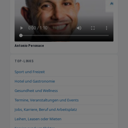
Angeboten für Paella Pfannen, Paella Grill-
Sets und Paella Gasbrennern ! Paella-Pfannen
Grillzubehör Gasbrenner Grill Sets WOK
Pfannen Pfannen und Maronenpfannen Bitte
besuchen Sie unseren Shop - www.der-
spanien-shop.de:
Antonio Peronace
TOP-LINKS
Sport und Freizeit
Hotel und Gastronomie
Gesundheit und Wellness
Termine, Veranstaltungen und Events
Jobs, Karriere, Beruf und Arbeitsplatz
Leihen, Leasen oder Mieten