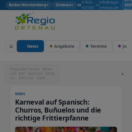
07822-
info@regio-
☎
✉
Baden-Württemberg
Ortenau
|
|
Mäß
▼
▼
437350
ortenau.de
bew
News
Angebote
Termine
Jobs
RegioOrtenau News
×
von Der Spanien Shop
13. Februar 2026
NEWS
Karneval auf Spanisch:
Churros, Buñuelos und die
richtige Frittierpfanne