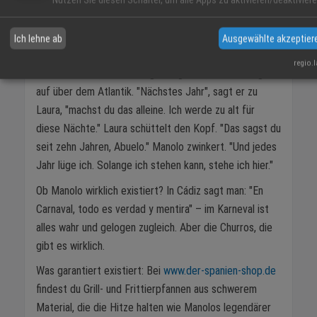
immer gesagt: Deine Buñuelos sind der Grund, warum
ich dich geheiratet habe. Nicht dein Aussehen."
Ich lehne ab
Ausgewählte akzeptier
Um sechs Uhr morgens macht Manolo Feierabend. Der
regio.
Kessel ist leer, die Schlange aufgelöst, die Sonne geht
auf über dem Atlantik. "Nächstes Jahr", sagt er zu
Laura, "machst du das alleine. Ich werde zu alt für
diese Nächte." Laura schüttelt den Kopf. "Das sagst du
seit zehn Jahren, Abuelo." Manolo zwinkert. "Und jedes
Jahr lüge ich. Solange ich stehen kann, stehe ich hier."
Ob Manolo wirklich existiert? In Cádiz sagt man: "En
Carnaval, todo es verdad y mentira" – im Karneval ist
alles wahr und gelogen zugleich. Aber die Churros, die
gibt es wirklich.
Was garantiert existiert: Bei
www.der-spanien-shop.de
findest du Grill- und Frittierpfannen aus schwerem
Material, die die Hitze halten wie Manolos legendärer