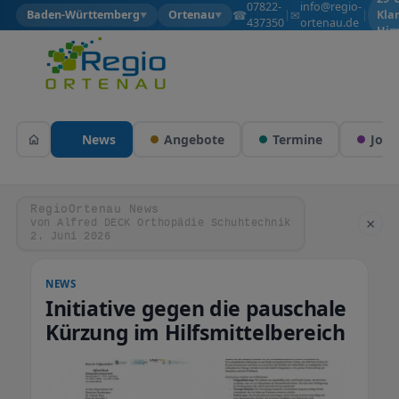
07822-
info@regio-
☎
✉
Baden-Württemberg
Ortenau
|
|
Kla
▼
▼
437350
ortenau.de
Him
News
Angebote
Termine
Jobs
RegioOrtenau News
×
von Alfred DECK Orthopädie Schuhtechnik
2. Juni 2026
NEWS
Initiative gegen die pauschale
Kürzung im Hilfsmittelbereich