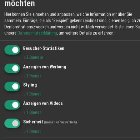
29 °C
möchten
Klarer Himmel
Hier können Sie einsehen und anpassen, welche Information wir über Sie
sammeln. Einträge, die als "Beispiel" gekennzeichnet sind, dienen lediglich z
06:09
41 %
W 8 km/h
20:59
Demonstrationszwecken und werden nicht wirklich verwendet.
Bitte lesen Si
unsere
Datenschutzerklärung
, um weitere Details zu erfahren.
FR
SA
SO
Besucher-Statistiken
31° / 20°
33° / 16°
35° / 18°
↓
2
Dienste
Anzeigen von Werbung
↓
1
Dienst
Styling
↓
1
Dienst
Anzeigen von Videos
↓
1
Dienst
Sicherheit
(immer erforderlich)
↓
1
Dienst