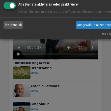
Alle Dienste aktivieren oder deaktivieren
VIDEO-TIPP
Nutzen Sie diesen Schalter, um alle Apps zu aktivieren/deaktiviere
Ich lehne ab
Ausgewählte akzeptier
regio.l
Raumausstattung Geweke
Herbstwasen
Video
Antonio Peronace
Video
Feng Shui 2
Video