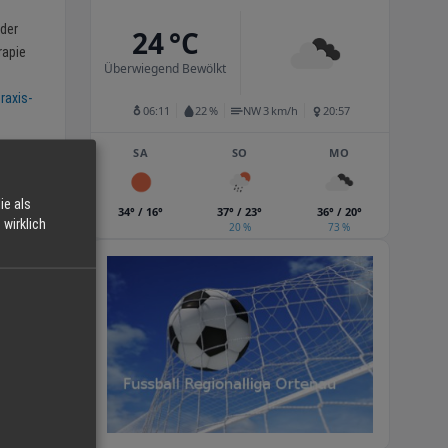
 der
24 °C
rapie
Überwiegend Bewölkt
raxis-
06:11
22 %
NW 3 km/h
20:57
SA
SO
MO
ie als
34° / 16°
37° / 23°
36° / 20°
wirklich
20 %
73 %