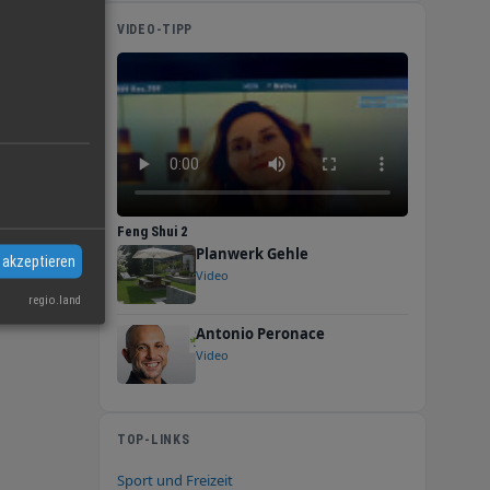
VIDEO-TIPP
ich seit
Der
en Streß
e
Feng Shui 2
Planwerk Gehle
 akzeptieren
Video
önnen",
regio.land
t ist
Antonio Peronace
Video
TOP-LINKS
Sport und Freizeit