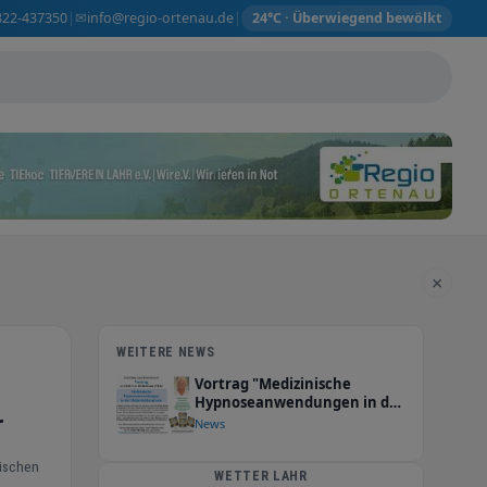
✉
822-437350
info@regio-ortenau.de
|
|
24°C · Überwiegend bewölkt
×
WEITERE NEWS
Vortrag "Medizinische
Hypnoseanwendungen in der
r
Heilpraktikerpraxis" am
News
10.03.2026 in Lahr
(DRK/Nestlecarreé) um 19
tischen
Uhr
WETTER LAHR