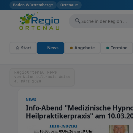
Baden-Württemberg
Ortenau
▼
▼
🔍
Start
News
Angebote
Termine
RegioOrtenau News
von Naturheilpraxis Weiss
4. März 2026
NEWS
Info-Abend "Medizinische Hypn
Heilpraktikerpraxis" am 10.03.2