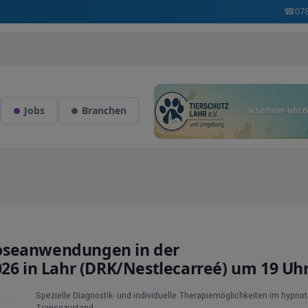
☎
07
Jobs
Branchen
oseanwendungen in der
026 in Lahr (DRK/Nestlecarreé) um 19 Uh
Spezielle Diagnostik- und individuelle Therapiemöglichkeiten im hypno
Trancezustand