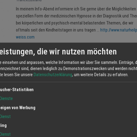
In meinem Info-Abend informiere ich Sie gerne über die Möglichkeiten
speziellen Form der medizinischen Hypnose in der Diagnostik und The
bei körperlichen und psychisch-mental belastenden Themen, die wir
oftmals seit den Kindheitstagen in uns tragen ...
http://www.naturheilp
weiss.com
eistungen, die wir nutzen möchten
e einsehen und anpassen, welche Information wir über Sie sammeln. Einträge, d
ennzeichnet sind, dienen lediglich zu Demonstrationszwecken und werden nicht 
bessern
tte lesen Sie unsere
Datenschutzerklärung
, um weitere Details zu erfahren.
r einbinden
ncearbeit auf den Grund gehen
ucher-Statistiken
Dienste
eigen von Werbung
Dienst
ling
Dienst