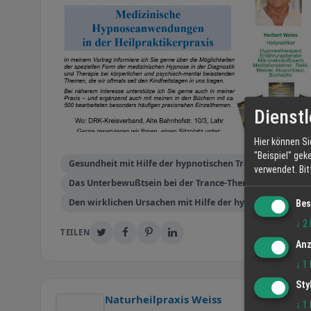
Dienstl
Hier können Si
"Beispiel" gek
Gesundheit mit Hilfe der hypnotischen Trancearbeit ver
verwendet.
Bi
Das Unterbewußtsein bei der Trance-Therapie als Partne
Den wirklichen Ursachen mit Hilfe der hypnotischen Tra
Bes
↓
2
TEILEN
Anz
↓
1
Sty
Naturheilpraxis Weiss
↓
1