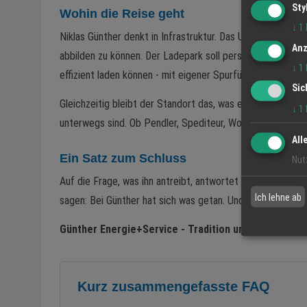
Sty
Wohin die Reise geht
↓
1
Niklas Günther denkt in Infrastruktur. Das Unternehmen 
Anz
abbilden zu können. Der Ladepark soll perspektivisch so
↓
1
effizient laden können - mit eigener Spurführung und höhe
Sic
Gleichzeitig bleibt der Standort das, was er immer war: ei
↓
1
unterwegs sind. Ob Pendler, Spediteur, Wohnmobilfahrer o
All
Ein Satz zum Schluss
Nut
Auf die Frage, was ihn antreibt, antwortet Niklas Günther
Ich lehne ab
sagen: Bei Günther hat sich was getan. Und gleichzeitig: 
Günther Energie+Service - Tradition und Zukunft an
Kurz zusammengefasste FAQ