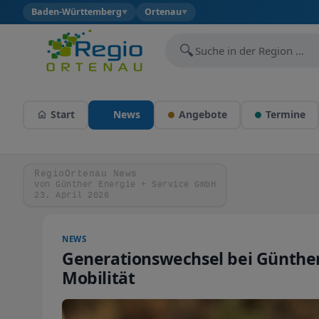
Baden-Württemberg
Ortenau
▼
▼
🔍
Start
News
Angebote
Termine
RegioOrtenau News
von Günther Energie + Service GmbH
23. April 2026
NEWS
Generationswechsel bei Günther
Mobilität