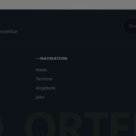
estellbar
fügbar? Die SB-
rtags geschlossen. Die Staubsauger sind täglich 24 Stunden verfügbar – auc
tstoffe. Dazu AdBlue an zwei Zapfsäulen. Was ist HVO100 und lohnt es
NAVIGATION
News
eine Elektro-Ladestation bei Günther? Ja! Unser
Termine
l für kurze Ladeaufenthalte. Welche Zahlungsmittel werden
Angebote
Jobs
O
ORTE
er 07821-90 68 90. Können Pellets und Briketts bestellt
lusiven Rabatten auf Kraftstoffe und Shop-Artikel sowie Zugang zu