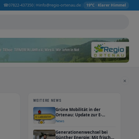
☎
✉
07822-437350
info@regio-ortenau.de
|
|
19°C · Klarer Himmel
×
WEITERE NEWS
Grüne Mobilität in der
Ortenau: Update zur E-
Tankstelle bei Günther
News
Energie+Service
Generationenwechsel bei
Günther Energie: Mit frischer