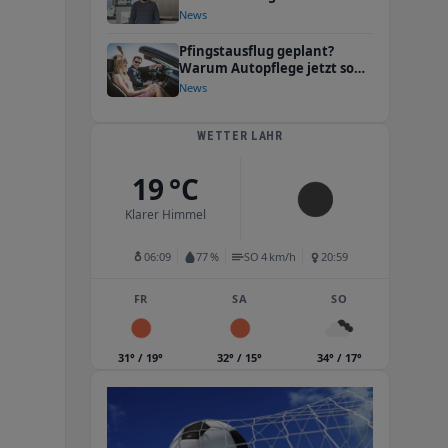
Energie in die Zukunft der
News
Ortenau
Pfingstausflug geplant?
Warum Autopflege jetzt so
wichtig ist
News
WETTER LAHR
19 °C
Klarer Himmel
06:09
77 %
SO 4 km/h
20:59
FR
SA
SO
31° / 19°
32° / 15°
34° / 17°