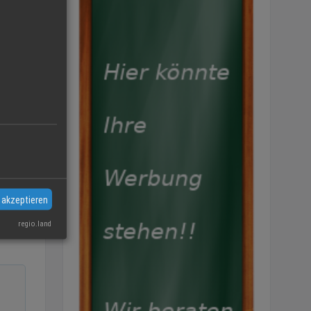
 akzeptieren
regio.land