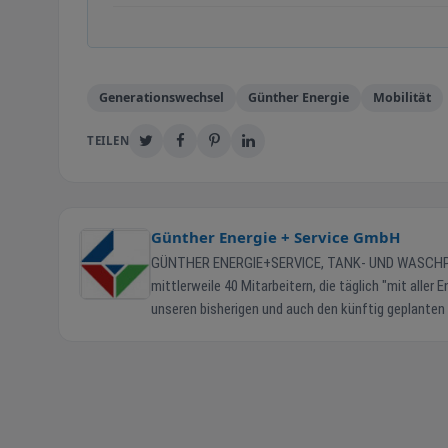
Generationswechsel
Günther Energie
Mobilität
TEILEN
Günther Energie + Service GmbH
GÜNTHER ENERGIE+SERVICE, TANK- UND WASCHPARK IN LAHR Seit nunmehr 18 Jahren am neuen Stando
mittlerweile 40 Mitarbeitern, die täglich "mit aller
unseren bisherigen und auch den künftig geplante
und Effizienz. Wir laden Sie herzlich ein, uns kennenzulernen. Ihre Familie Günther und das gesamte Team Unsere 
Bereiche auf einen Blick Verwaltung & Energiehandel + Telefon: 07821-90 68 90 Montag – Freitag 7:30 bis 17:00 Uhr Samstag 9:00 bis
12:00 Uhr Sonntag Geschlossen Tankstelle Shop + Telefon: 07821-90 68 940 Montag – Samstag 5:30 bis 22:30 Uhr Sonn- und Feiertage
7:30 bis 22:30 Uhr Außerhalb der Öffnungszeiten: Tanken über Nachtterminals möglich – nachts nur Kartenzahlung. PKW Waschanlage +
Telefon: 07821-90689-45 Montag – Freitag 6:00 bis 20:00 Uhr Samstag 6:00 bis 18:00 Uhr Sonntag Geschlossen SB-Waschboxen Mo –
Sa | So geschlossen Staubsauger täglich 24 Stunden LKW Waschanlage + Telefon: 07821-90689-45 Montag – Freitag 6:00 bis 21:00 Uhr