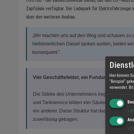
HVO100 - der klimaschonende Diesel, der den CO²-Ausstos
Zapfsäule verfügbar. Der Ladepark für Elektrofahrzeuge 
über den weiteren Ausbau.
„Wir machen uns auf den Weg und schauen zu je
herkömmlichen Diesel tanken wollen, bieten wir
konsequent."
Dienstl
Hier können Si
Vier Geschäftsfelder, ein Fundament
"Beispiel" gek
verwendet.
Bi
Die Stärke des Unternehmens liegt in der Diver
Bes
und Tankservice bilden vier Säulen, die einande
↓
2
ein anderer. Diese Struktur hat das Unternehm
zuverlässig getragen.
Anz
↓
1