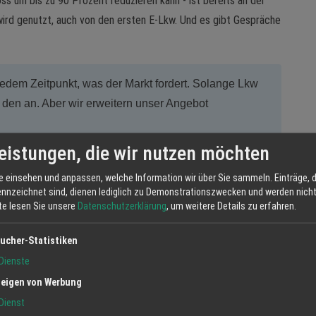
s um bis zu 90 Prozent reduzieren kann - ist bereits an der
wird genutzt, auch von den ersten E-Lkw. Und es gibt Gespräche
dem Zeitpunkt, was der Markt fordert. Solange Lkw
 den an. Aber wir erweitern unser Angebot
eistungen, die wir nutzen möchten
e einsehen und anpassen, welche Information wir über Sie sammeln. Einträge, d
ennzeichnet sind, dienen lediglich zu Demonstrationszwecken und werden nicht 
tte lesen Sie unsere
Datenschutzerklärung
, um weitere Details zu erfahren.
sifizierung: Tankstelle, Waschpark, Energiehandel
ucher-Statistiken
r stabilisieren. Wenn ein Bereich schwächelt, trägt
Dienste
en durch die Krisen der vergangenen Jahrzehnte
eigen von Werbung
Dienst