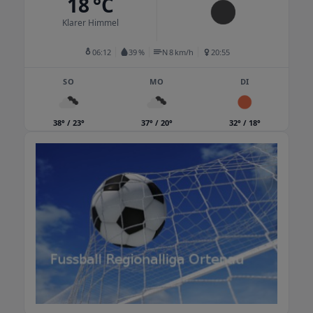
18 °C
Terminvereinbarung.
Klarer Himmel
06:12
39 %
N 8 km/h
20:55
SO
MO
DI
38° / 23°
37° / 20°
32° / 18°