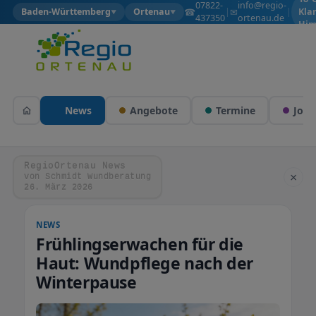
07822-
info@regio-
☎
✉
Baden-Württemberg
Ortenau
|
|
Kla
▼
▼
437350
ortenau.de
Him
News
Angebote
Termine
Jobs
RegioOrtenau News
×
von Schmidt Wundberatung
26. März 2026
NEWS
Frühlingserwachen für die
Haut: Wundpflege nach der
Winterpause