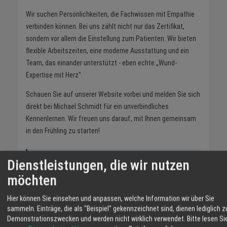
Wir suchen Persönlichkeiten, die Fachwissen mit Empathie
verbinden können. Bei uns zählt nicht nur das Zertifikat,
sondern vor allem die Einstellung zum Patienten. Wir bieten
flexible Arbeitszeiten, eine moderne Ausstattung und ein
Team, das einander unterstützt - eben echte „Wund-
Expertise mit Herz".
Schauen Sie auf unserer Website vorbei und melden Sie sich
direkt bei Michael Schmidt für ein unverbindliches
Kennenlernen. Wir freuen uns darauf, mit Ihnen gemeinsam
in den Frühling zu starten!
Dienstleistungen, die wir nutzen
Schmidt Wundberatung
möchten
Mobile Wundversorgung in der gesamten
Ortenau
Hier können Sie einsehen und anpassen, welche Information wir über Sie
sammeln. Einträge, die als "Beispiel" gekennzeichnet sind, dienen lediglich z
Demonstrationszwecken und werden nicht wirklich verwendet.
Bitte lesen Si
wundberatung-schmidt.de