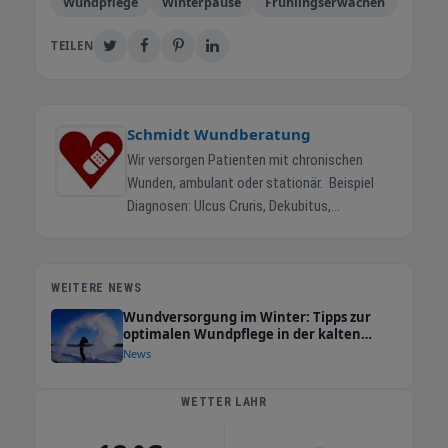
Wundpflege
Winterpause
Frühlingserwachen
TEILEN
Schmidt Wundberatung
Wir versorgen Patienten mit chronischen
Wunden, ambulant oder stationär. Beispiel
Diagnosen: Ulcus Cruris, Dekubitus,
diabetisches Fußsyndrom, postoperative
Wunden, Tumorwunden, palliative Wunden,
Transplantationswunden, Wundheilstörungen
WEITERE NEWS
und ähnlichen. Unsere Aufgabe ist eine
Wundversorgung im Winter: Tipps zur
professionelle und interdisziplinäre
optimalen Wundpflege in der kalten
Versorgung von Wunden durch unsere
Jahreszeit
News
zuverlässige, kompetente und
kundenorientierte Arbeitsweise. Sie erreichen
WETTER LAHR
uns telefonisch von Montag bis Freitag von
8:00 bis 16:30 zur Beratung oder