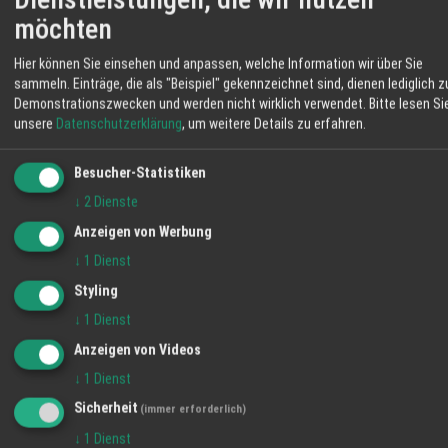
Vereinbaren Sie jetzt Ihren Frühjahrs-
möchten
Check!
Hier können Sie einsehen und anpassen, welche Information wir über Sie
sammeln. Einträge, die als "Beispiel" gekennzeichnet sind, dienen lediglich z
Lahr-Kuhbach | Ihr
Demonstrationszwecken und werden nicht wirklich verwendet.
Bitte lesen Si
unsere
Datenschutzerklärung
, um weitere Details zu erfahren.
UPC Cooltec
Klimatechnik-Partner in der
Ortenau seit 1999
Besucher-Statistiken
Telefon
07821-983979
↓
2
Dienste
Anzeigen von Werbung
E-Mail
empfang@upc-cooltec.de
↓
1
Dienst
Onlineshop
www.mypinguin.de
Styling
↓
1
Dienst
Anzeigen von Videos
↓
1
Dienst
Kurz zusammengefasste FAQ
Sicherheit
(immer erforderlich)
Warum sollte ich meine Klimaanlage im
↓
1
Dienst