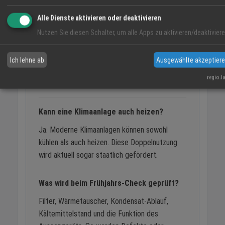
Frühjahr warten lassen?
Alle Dienste aktivieren oder deaktivieren
Über den Winter setzen sich Staub und Pollen
Nutzen Sie diesen Schalter, um alle Apps zu aktivieren/deaktiviere
fest, Dichtungen können porös werden und das
Kondensat-System muss überprüft werden.
Wer jetzt handelt, vermeidet lange
Ich lehne ab
Ausgewählte akzeptier
Wartezeiten im Hochsommer und erkennt
regio.l
Defekte rechtzeitig.
Kann eine Klimaanlage auch heizen?
Ja. Moderne Klimaanlagen können sowohl
kühlen als auch heizen. Diese Doppelnutzung
wird aktuell sogar staatlich gefördert.
Was wird beim Frühjahrs-Check geprüft?
Filter, Wärmetauscher, Kondensat-Ablauf,
Kältemittelstand und die Funktion des