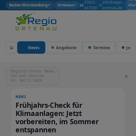
07822-
info@regio-
☎
✉
Baden-Württemberg
Ortenau
|
|
Kla
▼
▼
437350
ortenau.de
Him
News
Angebote
Termine
Jobs
RegioOrtenau News
×
von UPC Cooltec
10. April 2026
NEWS
Frühjahrs-Check für
Klimaanlagen: Jetzt
vorbereiten, im Sommer
entspannen