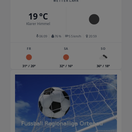
WETTER LAHR
19 °C
Klarer Himmel
06:09
76 %
S 5 km/h
20:59
FR
SA
SO
31° / 20°
32° / 16°
36° / 18°