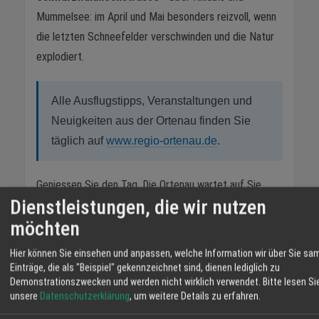
Mummelsee: im April und Mai besonders reizvoll, wenn
die letzten Schneefelder verschwinden und die Natur
explodiert.
Alle Ausflugstipps, Veranstaltungen und
Neuigkeiten aus der Ortenau finden Sie
täglich auf
www.regio-ortenau.de
.
Geniessen Sie den Tag. Die Ortenau wartet auf Sie.
Dienstleistungen, die wir nutzen
Herzliche Grüsse vom Team Regio-Ortenau.de
möchten
1.Mai
Hier können Sie einsehen und anpassen, welche Information wir über Sie sa
Einträge, die als "Beispiel" gekennzeichnet sind, dienen lediglich zu
TEILEN
Demonstrationszwecken und werden nicht wirklich verwendet.
Bitte lesen Si
unsere
Datenschutzerklärung
, um weitere Details zu erfahren.