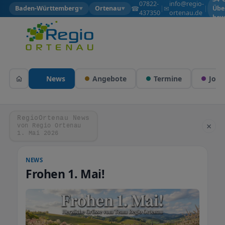
07822-
info@regio-
☎
✉
Baden-Württemberg
Ortenau
|
|
Übe
▼
▼
437350
ortenau.de
bew
News
Angebote
Termine
Jobs
RegioOrtenau News
×
von Regio Ortenau
1. Mai 2026
NEWS
Frohen 1. Mai!