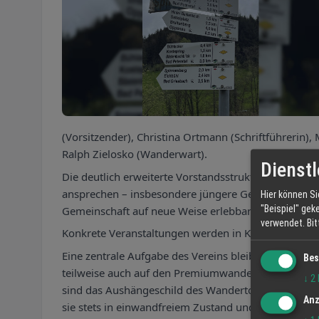
(Vorsitzender), Christina Ortmann (Schriftführerin
Ralph Zielosko (Wanderwart).
Dienstl
Die deutlich erweiterte Vorstandsstruktur ist dabe
ansprechen – insbesondere jüngere Generationen. G
Hier können Si
"Beispiel" gek
Gemeinschaft auf neue Weise erlebbar machen und au
verwendet.
Bi
Konkrete Veranstaltungen werden in Kürze bekannt
Eine zentrale Aufgabe des Vereins bleibt dabei die 
Bes
teilweise auch auf den Premiumwanderwegen der Gem
↓
2
sind das Aushängeschild des Wandertourismus im Ren
Anz
sie stets in einwandfreiem Zustand und vorbildlich 