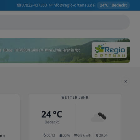
☎
✉
07822-437350
info@regio-ortenau.de
|
|
24°C · Bedeckt
×
WETTER LAHR
24 °C
Bedeckt
eam
06:13
33 %
S 8 km/h
20:54