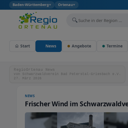
Baden-Württemberg
Ortenau
▼
▼
🔍
Start
News
Angebote
Termine
RegioOrtenau News
von Schwarzwaldverein Bad Peterstal-Griesbach e.V.
27. März 2026
NEWS
Frischer Wind im Schwarzwaldv