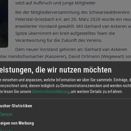
setzt auf Aufbruch und junge Mitglieder
Bei der Mitgliederversammlung des Schwarzwaldvereins
Peterstal-Griesbach e.V. am 26. März 2026 wurde ein neu
erweiterter Vorstand gewählt. Mit Gerhard van Ackeren a
Spitze übernimmt ein breit aufgestelltes Team die
Verantwortung für die Zukunft des Vereins.
Dem neuen Vorstand gehören an: Gerhard van Ackeren
), Max Handschumacher (Kassierer), David Ortmann (Wegewart) so
eistungen, die wir nutzen möchten
i programmatisch: Der Verein möchte künftig mehr Menschen
eplant sind Aktivitäten und Angebote, die Heimat, Natur und
e einsehen und anpassen, welche Information wir über Sie sammeln. Einträge, d
ennzeichnet sind, dienen lediglich zu Demonstrationszwecken und werden nicht 
ch für ein jüngeres Publikum attraktiv sind.
tte lesen Sie unsere
Datenschutzerklärung
, um weitere Details zu erfahren.
gegeben.
Pflege der gelben Raute Wege, sowie der Fernwanderwege, die sic
ucher-Statistiken
einde Bad Peterstal-Griesbach befinden. Diese zertifizierten 
Dienste
chtal und ziehen Jahr für Jahr zahlreiche Gäste in die Region. D
eigen von Werbung
ausgeschildert sind, ist das Verdienst des ehrenamtlichen Engage