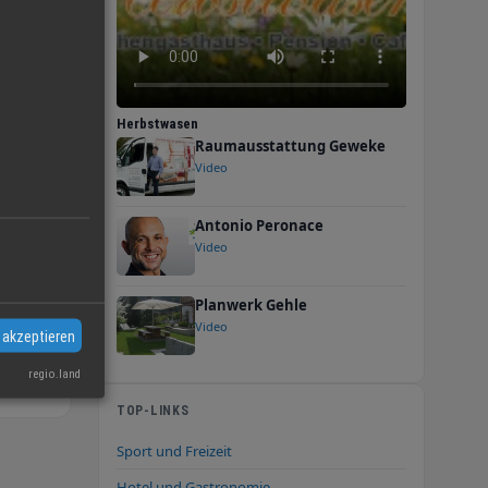
at
Herbstwasen
Raumausstattung Geweke
.
Video
Antonio Peronace
Video
Planwerk Gehle
Video
ultur
 akzeptieren
regio.land
TOP-LINKS
nd
Sport und Freizeit
Hotel und Gastronomie