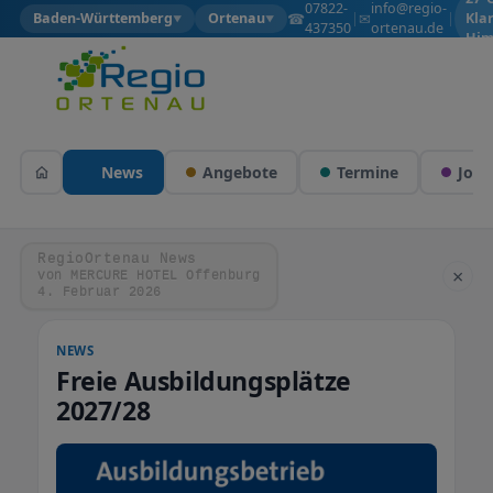
07822-
info@regio-
☎
✉
Baden-Württemberg
Ortenau
|
|
Kla
▼
▼
437350
ortenau.de
Him
News
Angebote
Termine
Jobs
RegioOrtenau News
×
von MERCURE HOTEL Offenburg
4. Februar 2026
NEWS
Freie Ausbildungsplätze
2027/28