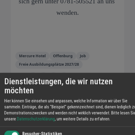
sich gern unter 0781-505521 an uns 
wenden.
Mercure Hotel
Offenburg
Job
Freie Ausbildungsplätze 2027/28
TEILEN
Dienstleistungen, die wir nutzen
möchten
Hier können Sie einsehen und anpassen, welche Information wir über Sie
MERCURE HOTEL Offenburg
sammeln. Einträge, die als "Beispiel" gekennzeichnet sind, dienen lediglich z
Das Mercure Hotel in Offenburg am
Demonstrationszwecken und werden nicht wirklich verwendet.
Bitte lesen Si
Messeplatz ist in nur 5 Fahrminuten von der
unsere
Datenschutzerklärung
, um weitere Details zu erfahren.
Autobahn A5 Basel-Heidelberg erreichbar.
Dank der verkehrsgünstigen Lage und der
Besucher-Statistiken