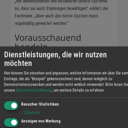
„Wir dimensionieren und installieren unsere Systeme
so, dass sie auch Starkregen bewältigen", erklärt der
Fachmann. „Aber auch das beste System muss
regelmäßig gewartet werden."
Vorausschauend
handeln
Dienstleistungen, die wir nutzen
Die Zeit nach der Fasent ist auch gut geeignet, um
möchten
über größere Maßnahmen nachzudenken. Alte,
mehrfach reparierte Dachrinnen können durch
Hier können Sie einsehen und anpassen, welche Information wir über Sie sa
Einträge, die als "Beispiel" gekennzeichnet sind, dienen lediglich zu
moderne, langlebigere Systeme ersetzt werden.
Demonstrationszwecken und werden nicht wirklich verwendet.
Bitte lesen Si
Blechverkleidungen, die ihre besten Jahre hinter sich
unsere
Datenschutzerklärung
, um weitere Details zu erfahren.
haben, lassen sich erneuern. „Jetzt planen, im Sommer
umsetzen – so geht man entspannt in den nächsten
Besucher-Statistiken
Winter", rät Ihm.
↓
2
Dienste
Tipp-Box: Dachrinnen-
Anzeigen von Werbung