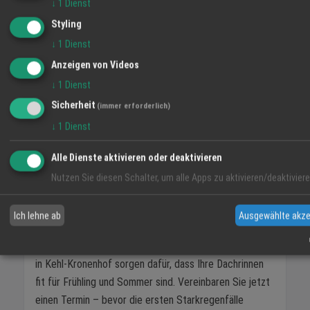
↓
1
Dienst
Check im Frühjahr
Styling
Sichtprüfung vom Boden: Bei Regen
↓
1
Dienst
beobachten, ob Wasser richtig abfließt
Anzeigen von Videos
Auf Bewuchs achten: Moose und Pflanzen
↓
1
Dienst
in Rinnen entfernen lassen
Sicherheit
(immer erforderlich)
Befestigungen kontrollieren: Hängende
↓
1
Dienst
oder schiefe Teile sofort melden
Professionelle Reinigung: Fachmann hat
Alle Dienste aktivieren oder deaktivieren
Sicherheitsausrüstung und Erfahrung
Nutzen Sie diesen Schalter, um alle Apps zu aktivieren/deaktiviere
Frühjahrs-Termin: Jetzt vereinbaren, bevor
die Regenzeit beginnt
Ich lehne ab
Ausgewählte akze
Zeit für den Frühjahrs-Check?
Die Baublechnerei-
Experten von
Sanitär Eisenbeiß – Michael Ihm e.K.
in Kehl-Kronenhof sorgen dafür, dass Ihre Dachrinnen
fit für Frühling und Sommer sind. Vereinbaren Sie jetzt
einen Termin – bevor die ersten Starkregenfälle