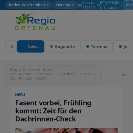
07822-
info@regio-
☎
✉
Baden-Württemberg
Ortenau
|
|
Übe
▼
▼
437350
ortenau.de
bew
News
Angebote
Termine
Jobs
RegioOrtenau News
×
von Werner Eisenbeiß - Michael Ihm e.K.
25. Februar 2026
NEWS
Fasent vorbei, Frühling
kommt: Zeit für den
Dachrinnen-Check