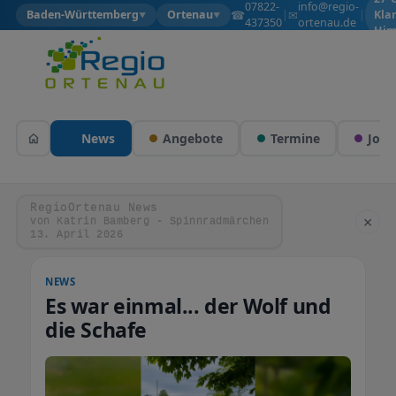
07822-
info@regio-
☎
✉
Baden-Württemberg
Ortenau
|
|
Kla
▼
▼
437350
ortenau.de
Him
News
Angebote
Termine
Jobs
RegioOrtenau News
×
von Katrin Bamberg - Spinnradmärchen
13. April 2026
NEWS
Es war einmal... der Wolf und
die Schafe