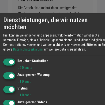
Die Geschichte mahnt dazu, weniger den
Worten zu vertrauen und mehr auf die Taten zu
Dienstleistungen, die wir nutzen
achten. Wer blind vertraut, gibt seine
möchten
Sicherheit in die Hände jener, die sie am
leichtesten missbrauchen können.
Hier können Sie einsehen und anpassen, welche Information wir über Sie
sammeln. Einträge, die als "Beispiel" gekennzeichnet sind, dienen lediglich z
Wer ist Katrin Bamberg?
Demonstrationszwecken und werden nicht wirklich verwendet.
Bitte lesen Si
unsere
Datenschutzerklärung
, um weitere Details zu erfahren.
Katrin Bamberg ist eine Erzählerin, die mit
Geschichten und Märchen in der Region
Besucher-Statistiken
unterwegs ist. Sie tritt an verschiedenen
↓
2
Dienste
Orten in der Ortenau auf - von Kirchen über
Anzeigen von Werbung
Theater bis zu Märchenmärkten.
↓
1
Dienst
Styling
Wo kann man Katrin Bamberg live erleben?
↓
1
Dienst
Die nächsten Termine: 24.04. Kirche Sand,
Anzeigen von Videos
30.04. Theater der 2 Ufer, 01.-03.05.