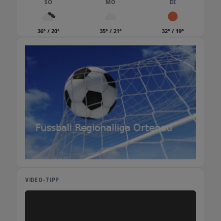
SO
MO
DI
36° / 20°
35° / 21°
32° / 19°
VIDEO-TIPP