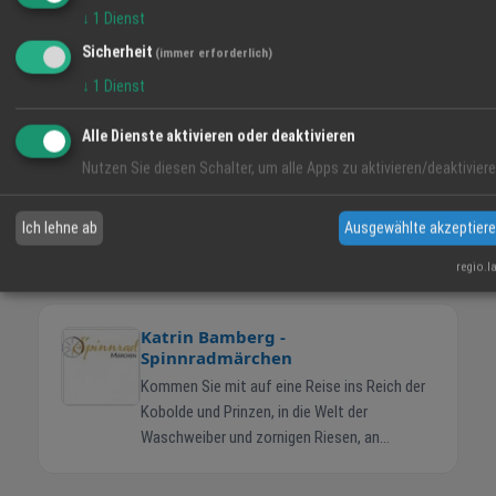
↓
1
Dienst
Bogenwald Märchenmarkt, 09.05.
Klosterschule Offenburg, 31.05. Theater der 2
Sicherheit
(immer erforderlich)
Ufer.
↓
1
Dienst
Alle Dienste aktivieren oder deaktivieren
Nutzen Sie diesen Schalter, um alle Apps zu aktivieren/deaktiviere
Wolf
Schafe
Märchen
Ich lehne ab
Ausgewählte akzeptier
TEILEN
regio.l
Katrin Bamberg -
Spinnradmärchen
Kommen Sie mit auf eine Reise ins Reich der
Kobolde und Prinzen, in die Welt der
Waschweiber und zornigen Riesen, an
knisternde Indianerfeuer, in die Wälder der
Drachen und ihrer Bezwinger. Hören Sie schon