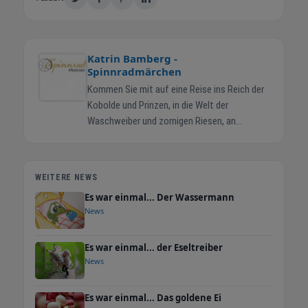
Katrin Bamberg -
Spinnradmärchen
Kommen Sie mit auf eine Reise ins Reich der
Kobolde und Prinzen, in die Welt der
Waschweiber und zornigen Riesen, an
knisternde Indianerfeuer, in die Wälder der
Drachen und ihrer Bezwinger. Hören Sie schon
das Quietschen alter Türen oder das
WEITERE NEWS
frohlockende Zirpen des Zaubervogels?
Es war einmal... Der Wassermann
Riechen Sie Zauberkräuter, die frische Brise
News
an einem entlegenen See, den
weihnachtlichen Duft nach Äpfeln und Zimt in
Es war einmal... der Eseltreiber
gemütlichen Stuben? Ich entführe Sie in die
News
Welt der Märchen. Die Fäden alter, längst
vergessener Geschichten spinne ich neu, und
bekannten Sagen und Erzählungen verleihe ich
Es war einmal... Das goldene Ei