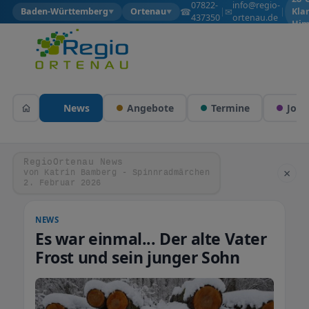
07822-
info@regio-
☎
✉
Baden-Württemberg
Ortenau
|
|
Kla
▼
▼
437350
ortenau.de
Him
News
Angebote
Termine
Jobs
RegioOrtenau News
×
von Katrin Bamberg - Spinnradmärchen
2. Februar 2026
NEWS
Es war einmal... Der alte Vater
Frost und sein junger Sohn