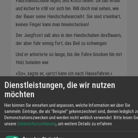
Fausthandschuhe lagen, und kroch hinein. Da saß ernun
und kicherte still vor sich hin. Will doch mal sehen, wie
der Bauer seine Handschuheanzieht. Sie sind steinhart,
keinen Finger kann man hineinstecken!
Der Jungfrost saß also in den Handschuhen desBauern,
der aber fuhr emsig fort, das Beil zu schwingen.
Und er arbeitete so lange, bis die Fuhre bisoben hin mit
Holz beladen war.
«So», sagte er, «jetzt kann ich nach Hausefahren.»
Dienstleistungen, die wir nutzen
Der Bauer nahm seine Handschuhe, wollte sieanziehen,
möchten
aber sie waren wie aus Eisen.
Na, was wirst du jetzt machen? dachte derJungfrost
Hier können Sie einsehen und anpassen, welche Information wir über Sie
voller Spott.
sammeln. Einträge, die als "Beispiel" gekennzeichnet sind, dienen lediglich z
Demonstrationszwecken und werden nicht wirklich verwendet.
Bitte lesen Si
Der Bauer aber, als er sah, dass dieHandschuhe
unsere
Datenschutzerklärung
, um weitere Details zu erfahren.
steinhart waren, nahm kurzerhand sein Beil und schlug