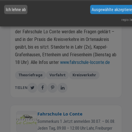
Varianten so lange geübt, bis jeder Fahrschüler sicher
Ich lehne ab
Ausgewählte akzeptier
durchkommt. In der Theorie und in der Praxis.
regio.l
Unsicher im Kreisverkehr?
In den Theoriestunden
der Fahrschule Lo Conte werden alle Fragen geklärt –
und in der Praxis die Kreisverkehre im Ortenaukreis
geübt, bis es sitzt. Standorte in Lahr (2x), Kappel-
Grafenhausen, Ettenheim und Friesenheim (Dienstag ab
18 Uhr). Alle Infos unter
www.fahrschule-loconte.de
Theoriefrage
Vorfahrt
Kreisverkehr
TEILEN
Fahrschule Lo Conte
Sommerkurs 1 Jetzt anmelden 30.07. – 06.08.
Jeden Tag, 09:00 – 12:00 Uhr Lahr, Freiburger