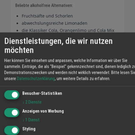
Beliebte alkoholfreie Alternativen:
Fruchtsäfte und Schorlen
abwechslungsreiche Limonaden
die Klassiker Cola, Orangenlimo und Cola Mix
Mocktails (alkoholfreie Cocktails)
Dienstleistungen, die wir nutzen
Alkoholfreie Spritz
möchten
Alkoholfreier Wein und alkoholfreies Bier
Hier können Sie einsehen und anpassen, welche Information wir über Sie
sammeln. Einträge, die als "Beispiel" gekennzeichnet sind, dienen lediglich z
Lieber eine Kiste mehr als zu wenig
Demonstrationszwecken und werden nicht wirklich verwendet.
Bitte lesen Si
Gerade an den Feiertagen sind die Geschäfte nicht
unsere
Datenschutzerklärung
, um weitere Details zu erfahren.
durchgehend geöffnet. Unsere Erfahrung zeigt: Eine Kiste
zusätzlich einplanen ist die entspanntere Lösung. Getränke
Besucher-Statistiken
lassen sich gut lagern - und was übrig bleibt, passt perfekt
↓
2
Dienste
zu Silvester oder den gemütlichen Abenden danach.
Anzeigen von Werbung
↓
1
Dienst
Unser Fazit
Styling
Mit der richtigen Getränkeplanung werden die