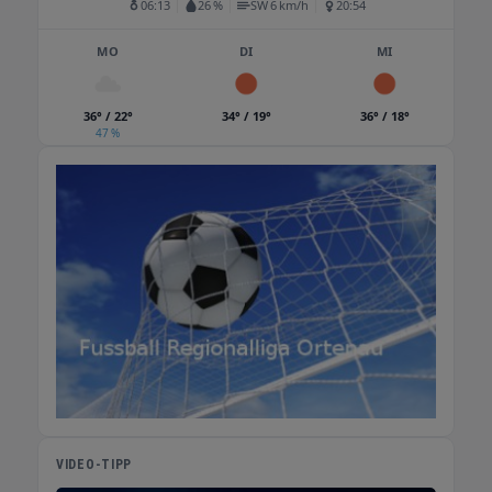
06:13
26 %
SW 6 km/h
20:54
MO
DI
MI
36° / 22°
34° / 19°
36° / 18°
47 %
VIDEO-TIPP