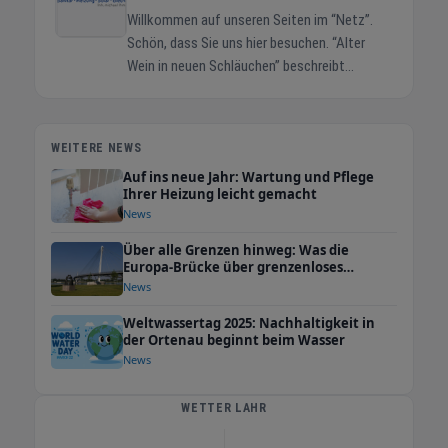
Willkommen auf unseren Seiten im “Netz”.
Schön, dass Sie uns hier besuchen. “Alter
Wein in neuen Schläuchen” beschreibt
unseren Sanitär- und Heizungsfachbetrieb
recht passend. Jung, dynamisch, innovativ
einerseits, unseren Stammkunden verbunden
WEITERE NEWS
und der Handwerkstradition verpflichtet,
Auf ins neue Jahr: Wartung und Pflege
andererseits. So bedienen wir private
Ihrer Heizung leicht gemacht
Haushalte oder Häuslebauer genauso
News
sorgsam, wie Gewerbe- und Industriekunden
Über alle Grenzen hinweg: Was die
oder wir arbeiten für die öffentliche Hand,
Europa-Brücke über grenzenloses
meist für Kommunen. Hier, im Internet, reißen
Handwerk erzählt
News
wir unsere großen Schwerpunkte kurz an.
Haustechnik ist komplex und “Papier
Weltwassertag 2025: Nachhaltigkeit in
der Ortenau beginnt beim Wasser
geduldig”. Sollten Sie eine Aufgabe oder ein
News
Projekt anstehen haben, geben Sie uns bitte
einfach die Gelegenheit, unsere Erfahrungen
WETTER LAHR
und unser Wissen vorzustellen und Ihnen ein
passendes und auf Ihre Bedürfnisse