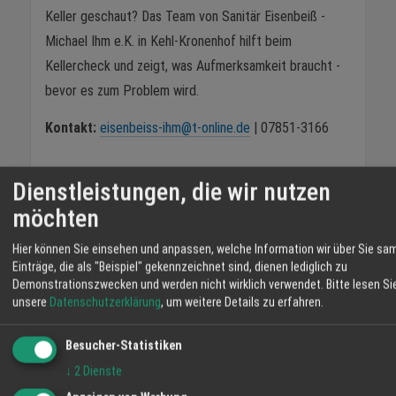
Keller geschaut? Das Team von Sanitär Eisenbeiß -
Michael Ihm e.K. in Kehl-Kronenhof hilft beim
Kellercheck und zeigt, was Aufmerksamkeit braucht -
bevor es zum Problem wird.
Kontakt:
eisenbeiss-ihm@t-online.de
| 07851-3166
Dienstleistungen, die wir nutzen
Kurz zusammengefasste FAQ
möchten
Wie oft sollte man den Keller auf
Hier können Sie einsehen und anpassen, welche Information wir über Sie sa
Wasserschäden und Leitungsprobleme
Einträge, die als "Beispiel" gekennzeichnet sind, dienen lediglich zu
kontrollieren?
Demonstrationszwecken und werden nicht wirklich verwendet.
Bitte lesen Si
unsere
Datenschutzerklärung
, um weitere Details zu erfahren.
Einmal jährlich reicht in den meisten Fällen aus.
Wer systematisch durch den Keller geht und
Besucher-Statistiken
die wasserführenden Systeme kontrolliert,
↓
2
Dienste
erkennt Probleme früh und spart bares Geld.