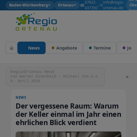
07822-
info@regio-
☎
✉
Baden-Württemberg
Ortenau
|
|
Übe
▼
▼
437350
ortenau.de
bew
News
Angebote
Termine
Jobs
RegioOrtenau News
×
von Werner Eisenbeiß - Michael Ihm e.K.
8. April 2026
NEWS
Der vergessene Raum: Warum
der Keller einmal im Jahr einen
ehrlichen Blick verdient