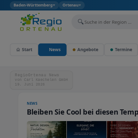
Baden-Württemberg
Ortenau
▼
▼
🔍
Start
News
Angebote
Termine
RegioOrtenau News
von Carl Kaechelen GmbH
19. Juni 2026
NEWS
Bleiben Sie Cool bei diesen Tem