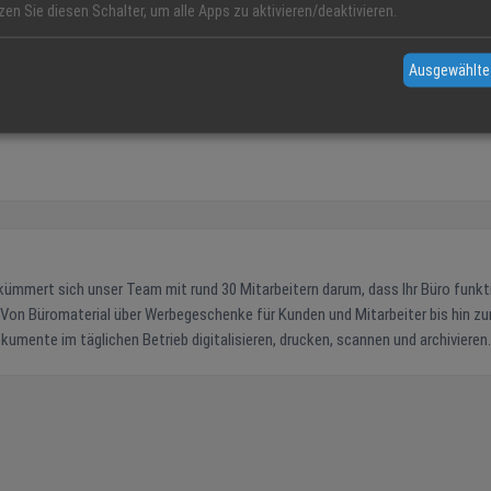
zen Sie diesen Schalter, um alle Apps zu aktivieren/deaktivieren.
Ausgewählte
f. Von Büromaterial über Werbegeschenke für Kunden und Mitarbeiter bis hin zu
umente im täglichen Betrieb digitalisieren, drucken, scannen und archivieren.
n Kontakt treten. Fordern Sie uns, wir sind gerne für Sie da!
 Service Unsere Linktipps Onlineservices Onlineshop
üroeinrichtung Werbemittel Ortenau Öffnungszeiten Fachmarkt
18:00 Uhr Donnerstag 09:30 bis 13:00 und 14:00 bis 18:00 Uhr Freitag 09:30 bis 13:00 und 14:00 bis 17:00 Uhr