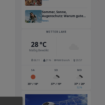
Sommer, Sonne,
Augenschutz: Warum gute
Sonnenbrillen in Ettenheim
News
mehr als nur cool aussehen
WETTER LAHR
28 °C
Mäßig Bewölkt
06:11
21 %
NW 8 km/h
20:57
SA
SO
MO
35° / 18°
37° / 19°
37° / 20°
52 %