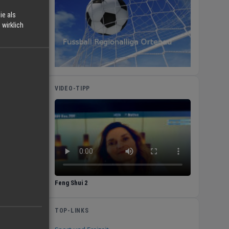
ie als
wirklich
VIDEO-TIPP
Feng Shui 2
TOP-LINKS