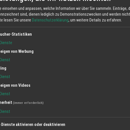
e einsehen und anpassen, welche Information wir über Sie sammeln. Einträge, d
ennzeichnet sind, dienen lediglich zu Demonstrationszwecken und werden nicht 
tte lesen Sie unsere
Datenschutzerklärung
, um weitere Details zu erfahren.
ucher-Statistiken
Dienste
eigen von Werbung
Dienst
ling
Dienst
eigen von Videos
Dienst
herheit
(immer erforderlich)
.de
Dienst
e Dienste aktivieren oder deaktivieren