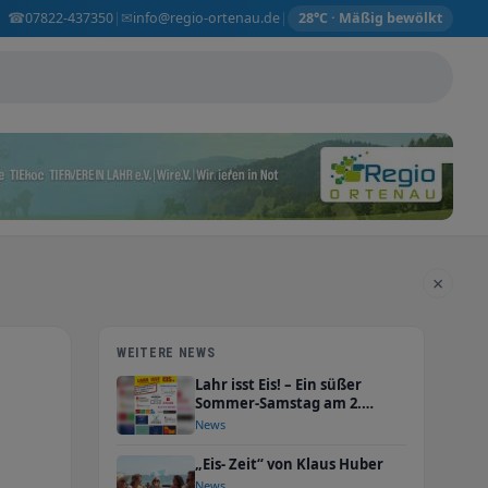
☎
✉
07822-437350
info@regio-ortenau.de
|
|
28°C · Mäßig bewölkt
×
WEITERE NEWS
Lahr isst Eis! – Ein süßer
Sommer-Samstag am 2.
August 2025
News
„Eis- Zeit“ von Klaus Huber
News