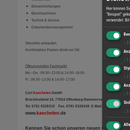
Büroeinrichtungen
Hier können Si
Büromaschinen
"Beispiel" gek
verwendet.
Bi
Technik & Service
Dokumentenmanagement
Bes
↓
2
Stressfrei einkaufen
Komfortables Parken direkt vor Ort
Anz
↓
1
Öffnungszeiten Fachmarkt:
Sty
Mo.–Do.: 09:30–13:00 & 14:00–18:00
↓
1
Fr.: 09:30–13:00 & 14:00–17:00
Anz
Carl
Kaechelen
GmbH
↓
1
Brücklesbünd 10, 77654 Offenburg-Rammersweier
Sic
Tel. 0781 9328310 Fax. 0781 9328349 E-Mail. info@
kaechelen
↓
1
www.
kaechelen
.de
All
Kennen Sie schon unseren neuen Onlineshop?