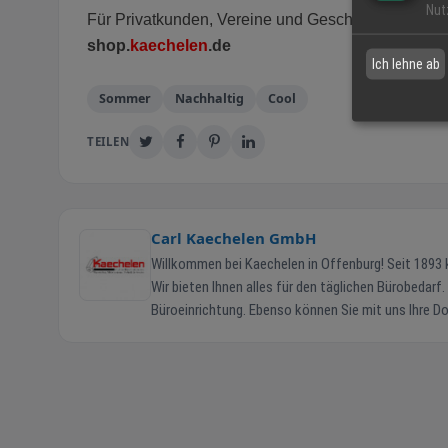
Nut
Für Privatkunden, Vereine und Geschäftskunden
shop.
kaechelen
.de
Ich lehne ab
Sommer
Nachhaltig
Cool
TEILEN
Carl Kaechelen GmbH
Willkommen bei Kaechelen in Offenburg! Seit 1893 kümmert sich unser Team mit rund 30 Mitarbeitern darum, dass Ihr Büro funktioniert.
Wir bieten Ihnen alles für den täglichen Bürobedar
Büroeinrichtung. Ebenso können Sie mit uns Ihre Dok
unserer digitalen Konferenztechnik können Sie mit Ihren Kunden in digitale
Unsere 5 Säulen Bürobedarf Büromaschinen Büromöbel Werbemittel Technik &
Bürobedarf Onlineshop Firmenbedarf Stempelshop Onlineshop B
Montag 09:30 bis 13:00 und 14:00 bis 18:00 Uhr Dienstag 09:30 bis 13:00 und 14:00 bis 18:00 Uhr Mittwoch 09:30 bis 13:00 und 14:00 bis