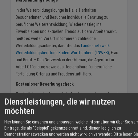
Weiterbildungslounge
In der Weiterbildungslounge in Halle 1 erhalten
Besucherinnen und Besucher individuelle Beratung zu
beruflicher Weiterentwicklung, Wiedereinstieg ins
Erwerbsleben und aktuellen Trends auf dem Arbeitsmarkt,
heißt es weiter. Vor Ort informieren zahlreiche
Weiterbildungsanbieter, darunter das
Landesnetzwerk
Weiterbildungsberatung Baden-Württemberg (LNWBB)
, Frau
und Beruf – Das Netzwerk in der Ortenau, die Agentur für
Arbeit Offenburg sowie das Regionalbüro für berufliche
Fortbildung Ortenau und Freudenstadt-Horb.
Kostenloser Bewerbungscheck
Zusätzlich werden kostenfreie Services angeboten, darunter
Dienstleistungen, die wir nutzen
ein Bewerbungscheck, Farb- und Stilberatung, Make-up-
möchten
Beratung, Haarstyling sowie ein professionelles
Bewerbungsfotoshooting. Wer sich über
Hier können Sie einsehen und anpassen, welche Information wir über Sie sa
Weiterbildungsangebote informieren möchte, erhält
Einträge, die als "Beispiel" gekennzeichnet sind, dienen lediglich zu
Hinweise zur optimalen Nutzung der Online-Plattformen
Demonstrationszwecken und werden nicht wirklich verwendet.
Bitte lesen Si
„mein NOW“ und „fortbildung-bw.de“.