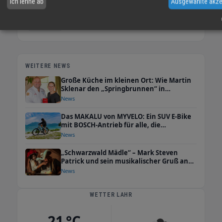
Ich lehne ab
Ausgewählte akze
WEITERE NEWS
Große Küche im kleinen Ort: Wie Martin
Sklenar den „Springbrunnen“ in
Tiergarten zur Gourmetadresse machte
News
Das MAKALU von MYVELO: Ein SUV E-Bike
mit BOSCH-Antrieb für alle, die
unterwegs mehr erwarten
News
„Schwarzwald Mädle“ – Mark Steven
Patrick und sein musikalischer Gruß an
seine Wahlheimat Schwarzwald
News
WETTER LAHR
21 °C