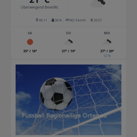
Überwiegend Bewölkt
06:11
36 %
NO 3 km/h
20:57
SA
SO
MO
35° / 18°
37° / 19°
37° / 20°
52 %