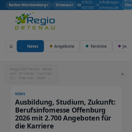
07822-
info@regio-
☎
✉
Baden-Württemberg
Ortenau
|
|
Übe
▼
▼
437350
ortenau.de
bew
News
Angebote
Termine
Jobs
RegioOrtenau News
×
von Ortenau Journal
27. Februar 2026
NEWS
Ausbildung, Studium, Zukunft:
Berufsinfomesse Offenburg
2026 mit 2.700 Angeboten für
die Karriere