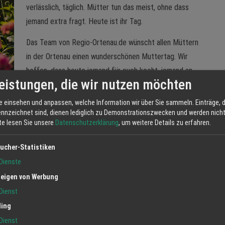
verlässlich, täglich. Mütter tun das meist, ohne dass
jemand extra fragt. Heute ist ihr Tag.
Das Team von Regio-Ortenau.de wünscht allen Müttern
in der Ortenau einen wunderschönen Muttertag. Wir
hoffen, dass heute jemand für euch kocht, jemand an
eistungen, die wir nutzen möchten
euch denkt - und dass ihr einen Moment habt, der nur
e einsehen und anpassen, welche Information wir über Sie sammeln. Einträge, d
ennzeichnet sind, dienen lediglich zu Demonstrationszwecken und werden nicht 
 Dass sie so lebendig, warmherzig und liebenswert ist, liegt
tte lesen Sie unsere
Datenschutzerklärung
, um weitere Details zu erfahren.
a sind - jeden Tag.
ucher-Statistiken
Dienste
eigen von Werbung
Dienst
ling
Dienst