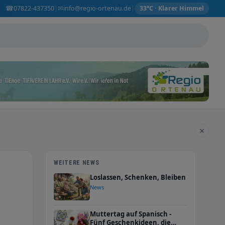
☎
✉
07822-437350
info@regio-ortenau.de
|
|
33°C · Klarer Himmel
×
WEITERE NEWS
Loslassen, Schenken, Bleiben
News
Muttertag auf Spanisch -
Fünf Geschenkideen, die