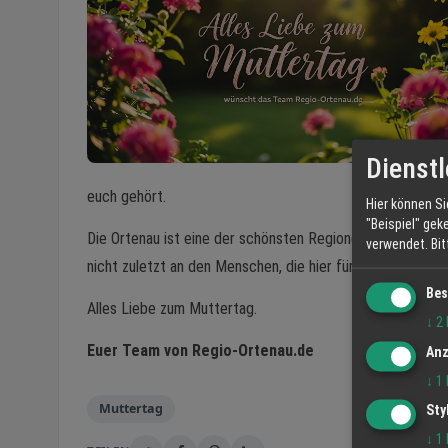
Dienstl
euch gehört.
Hier können Si
"Beispiel" gek
Die Ortenau ist eine der schönsten Regionen Deutschlands.
verwendet.
Bi
nicht zuletzt an den Menschen, die hier für ihre Familien d
Bes
Alles Liebe zum Muttertag.
↓
2
Euer Team von Regio-Ortenau.de
Anz
↓
1
Muttertag
Sty
↓
1