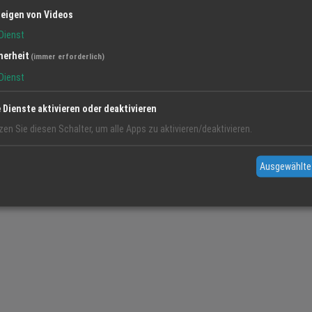
eigen von Videos
Dienst
herheit
(immer erforderlich)
Dienst
e Dienste aktivieren oder deaktivieren
tionen. Betrieben wird das Magazin von der Regio Media eG in Kappel-
zen Sie diesen Schalter, um alle Apps zu aktivieren/deaktivieren.
Ausgewählte
: von kostenlosen Adresseinträgen bis zu personalisierten Marketinglösungen
 Beratung. Jetzt anrufen: 07822-437350