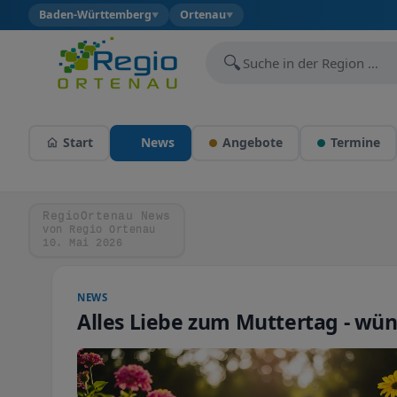
Baden-Württemberg
Ortenau
▼
▼
🔍
Start
News
Angebote
Termine
RegioOrtenau News
von Regio Ortenau
10. Mai 2026
NEWS
Alles Liebe zum Muttertag - wü