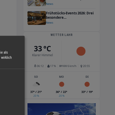
nicht im Schrank verstauben
News
Frühstücks-Events 2026: Drei
besondere
Sonntagsmomente im Hotel
News
Restaurant Engel
WETTER LAHR
33 °C
ie als
Klarer Himmel
wirklich
06:12
17 %
NW 6 km/h
20:55
SO
MO
DI
37° / 21°
36° / 22°
33° / 19°
20 %
20 %