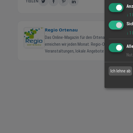
TEILEN
Anz
↓
1
Sic
Regio Ortenau
↓
1
Das Online-Magazin für den Ortenaukreis. Seit 2006 verbinden wir Menschen, Unternehmen und die Region. Über 180.000 Ortenauer
erreichen wir jeden Monat. Regio-Ortenau.de ist das zentrale Online-Magazin für den Ortenaukreis. Bürger finden hier aktuelle Termine,
All
Veranstaltungen, lokale Angebote und Marktinforma
Nut
Grafenhausen. 43.000+ Facebook-Abonnenten Größte regionale Community im Ortenaukreis auf Facebook. 180.000 Leser monatlich
Ortenauer und darüber hinaus, Tendenz steigend. Hohe Google-Sichtbarkeit Eingebunden in ein bundesweites Portalsystem für
Ich lehne ab
maximale Auffindbarkeit. Seit 2006 in der Region Verlässlicher Partner für Bürger und Unternehmen im Ortenaukreis. Geschäftsinhaber
steigern durch das breite Angebot ihre Reichweite
kommt persönlicher Kundenservice und individuelle