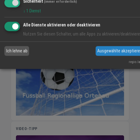
Sicherheit
Freitag 9:00 - 18:00 Uhr Samstag 9:00 - 14:00
(immer erforderlich)
06:09
52 %
O 2 km/h
20:59
Uhr Sonntag geschlossen
↓
1
Dienst
FR
SA
SO
Alle Dienste aktivieren oder deaktivieren
Nutzen Sie diesen Schalter, um alle Apps zu aktivieren/deaktiviere
31° / 19°
32° / 15°
34° / 17°
Ich lehne ab
Ausgewählte akzeptier
regio.l
VIDEO-TIPP