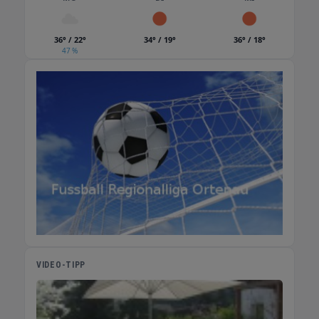
36° / 22°
34° / 19°
36° / 18°
47 %
VIDEO-TIPP