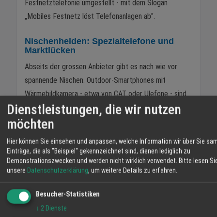
Festnetztelefonie umgestellt - mit dem Slogan
„Mobiles Festnetz löst Telefonanlagen ab".
Nischenhelden: Spezialtelefone und
Marktlücken
Abseits der grossen Anbieter gibt es nach wie vor
spannende Nischen. Outdoor-Smartphones mit
Wärmebildkamera - etwa von CAT oder Ulefone - sind
Dienstleistungen, die wir nutzen
auf Baustellen gefragt. Das Fairphone aus den
möchten
Niederlanden setzt auf ein modulares Design und ein
freies Betriebssystem, bei dem der Nutzer einzelne
Hier können Sie einsehen und anpassen, welche Information wir über Sie sa
Komponenten selbst tauschen kann - Akku, Kamera,
Einträge, die als "Beispiel" gekennzeichnet sind, dienen lediglich zu
Demonstrationszwecken und werden nicht wirklich verwendet.
Bitte lesen Si
Bildschirm. Und Gigaset? Hat tatsächlich wieder GSM-
unsere
Datenschutzerklärung
, um weitere Details zu erfahren.
Mobiltelefone und Smartphones im Programm. Das
GS5, gefertigt in Bocholt, setzt auf das Versprechen
Besucher-Statistiken
europäischer Produktion. Ob das reicht, um gegen die
↓
2
Dienste
Übermacht aus Fernost zu bestehen, wird sich zeigen.