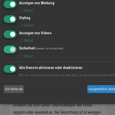
Anzeigen von Werbung
↓
1
Dienst
Was wirklich zählt: Ein Blick auf die
eigenen Bedürfnisse
Styling
↓
1
Dienst
Die Vielfalt der Möglichkeiten kann überfordern.
Deshalb zum Schluss ein paar einfache Leitfragen, die
Anzeigen von Videos
bei der Entscheidung helfen.
↓
1
Dienst
Sicherheit
(immer erforderlich)
Für den Privathaushalt:
Haben Sie eine Fritz!Box?
↓
1
Dienst
Dann haben Sie bereits eine Telefonanlage. Kaufen Sie
ein oder zwei gute DECT-Telefone - das Fritz!Fon X6
Alle Dienste aktivieren oder deaktivieren
oder ein Gigaset Comfort 520 - und richten Sie alles
Nutzen Sie diesen Schalter, um alle Apps zu aktivieren/deaktiviere
über die Fritz!Box-Oberfläche ein. Fertig.
Ich lehne ab
Ausgewählte akze
Für das kleine Büro:
Prüfen Sie, ob Ihr Internet-
Router als Telefonanlage ausreicht. Wenn nicht,
schauen Sie sich Cloud-Telefonanlagen wie fonial,
sipgate oder easybell an. Die Einrichtung ist in wenigen