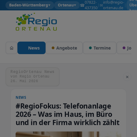
07822-
info@regio-
☎
✉
Baden-Württemberg
Ortenau
|
|
Übe
▼
▼
437350
ortenau.de
bew
News
Angebote
Termine
Jobs
RegioOrtenau News
×
von Regio Ortenau
26. Mai 2026
NEWS
#RegioFokus: Telefonanlage
2026 – Was im Haus, im Büro
und in der Firma wirklich zählt