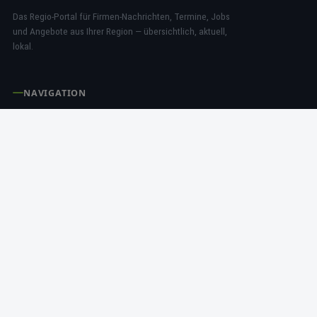
Das Regio-Portal für Firmen-Nachrichten, Termine, Jobs
und Angebote aus Ihrer Region — übersichtlich, aktuell,
lokal.
NAVIGATION
News
Termine
Angebote
Jobs
RECHTLICHES
Impressum
Datenschutz
AGB