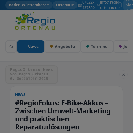
07822-
info@regio-
☎
✉
Baden-Württemberg
Ortenau
|
|
Kla
▼
▼
437350
ortenau.de
Him
News
Angebote
Termine
Jobs
RegioOrtenau News
×
von Regio Ortenau
6. September 2025
NEWS
#RegioFokus: E-Bike-Akkus –
Zwischen Umwelt-Marketing
und praktischen
Reparaturlösungen