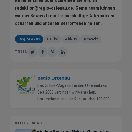
Kommentaren oder schreiben Sie uns an
redaktion@regio-ortenau.de. Gemeinsam können
wir das Bewusstsein für nachhaltige Alternativen
schärfen und anderen Betroffenen helfen.
RegioFokus
E-Bike
Akkus
Umwelt
TEILEN
Regio Ortenau
Das Online-Magazin für den Ortenaukreis.
Seit 2006 verbinden wir Menschen,
Unternehmen und die Region. Über 180.000
Ortenauer erreichen wir jeden Monat. Regio-
Ortenau.de ist das zentrale Online-Magazin
für den Ortenaukreis. Bürger finden hier
WEITERE NEWS
aktuelle Termine, Veranstaltungen, lokale
Mit dem Boot und Elektro Klapprad im