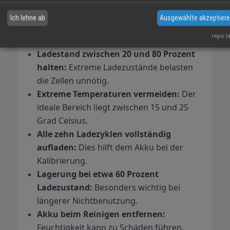
Unabhängig davon, ob E-Bike, Smartphone oder andere
Ich lehne ab
Ausgewählte akzeptier
Geräte – mit diesen fünf Tipps verlängern Sie die
Lebensdauer Ihrer Akkus erheblich:
regio.l
Ladestand zwischen 20 und 80 Prozent
halten:
Extreme Ladezustände belasten
die Zellen unnötig.
Extreme Temperaturen vermeiden:
Der
ideale Bereich liegt zwischen 15 und 25
Grad Celsius.
Alle zehn Ladezyklen vollständig
aufladen:
Dies hilft dem Akku bei der
Kalibrierung.
Lagerung bei etwa 60 Prozent
Ladezustand:
Besonders wichtig bei
längerer Nichtbenutzung.
Akku beim Reinigen entfernen:
Feuchtigkeit kann zu Schäden führen.