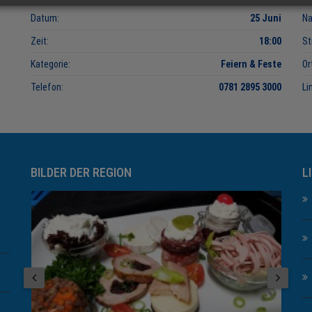
Datum:
25 Juni
N
Zeit:
18:00
St
Kategorie:
Feiern & Feste
Or
Telefon:
0781 2895 3000
Li
BILDER DER REGION
L