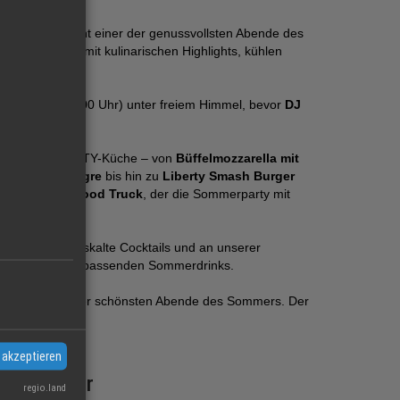
windet, beginnt einer der genussvollsten Abende des
 Sommer-Oase mit kulinarischen Highlights, kühlen
ish
(18:00–21:00 Uhr) unter freiem Himmel, bevor
DJ
en lässt.
n aus der LIBERTY-Küche – von
Büffelmozzarella mit
a-Leche de Tigre
bis hin zu
Liberty Smash Burger
REM – Mara Food Truck
, der die Sommerparty mit
zen vom Fass, eiskalte Cocktails und an unserer
mann, für die passenden Sommerdrinks.
mit uns einen der schönsten Abende des Sommers. Der
 akzeptieren
eranstalter
regio.land