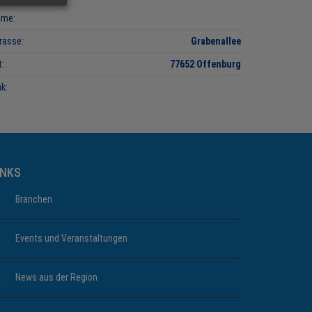
ame:
rasse:
Grabenallee
t:
77652 Offenburg
nk:
INKS
Branchen
Events und Veranstaltungen
News aus der Region