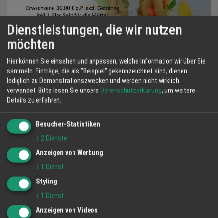
Dienstleistungen, die wir nutzen
möchten
Hier können Sie einsehen und anpassen, welche Information wir über Sie
sammeln. Einträge, die als "Beispiel" gekennzeichnet sind, dienen
Muttertagsbuffet 10.05.2026
lediglich zu Demonstrationszwecken und werden nicht wirklich
verwendet.
Bitte lesen Sie unsere
Datenschutzerklärung
, um weitere
29 Apr 2026
MERCURE HOTEL Offenburg
Details zu erfahren.
Muttertagsbuffet
Besucher-Statistiken
am 10.05.2026 von 12:00 – 14:30 Uhr
↓
2
Dienste
Anzeigen von Werbung
Erwachsene 36,00 € p.P. excl. Getränke
↓
1
Dienst
inkl.1 Glas Sekt für die Mütter
Kinder bis 5 Jahre frei,
Styling
Kinder von 6-14 Jahre 17,00 € p.P.
↓
1
Dienst
excl. Getränke
Anzeigen von Videos