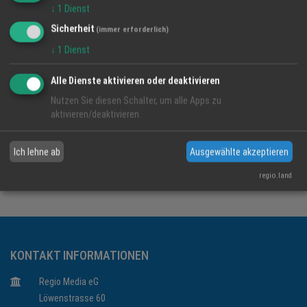
↓
1
Dienst
Nur mit Reservierung!
Sicherheit
(immer erforderlich)
Tischreservierungen nehmen wir unter: 0781-5050
↓
1
Dienst
oder per E-mail: h2906@accor.com entgegen.
Alle Dienste aktivieren oder deaktivieren
Nutzen Sie diesen Schalter, um alle Apps zu
aktivieren/deaktivieren.
Ich lehne ab
Ausgewählte akzeptieren
Muttertagsbrunch
Schlemmen
Familie
Mercure Hotel
regio.land
KONTAKT INFORMATIONEN
Regio Media eG
Löwenstrasse 60