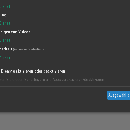
Dienst
ling
Osterbuffet 05.04.2026
Dienst
28 Mär 2026
MERCURE HOTEL Offenburg
eigen von Videos
Osterbuffe
Dienst
am Ostersonntag, 0
von 12:00 -14:3
herheit
(immer erforderlich)
Dienst
Erwachsene 36,00
Kinder bis 5 Jahr
e Dienste aktivieren oder deaktivieren
Kinder von 6-14 Jahre 17,00 € 
zen Sie diesen Schalter, um alle Apps zu aktivieren/deaktivieren.
Tischreservierungen nehmen wir
Ausgewählte
oder: E-mail: h2906@a