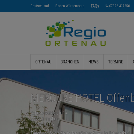
FAQs
Deutschland
Baden-Württemberg
07822-437350
ORTENAU
BRANCHEN
NEWS
TERMINE
MERCURE HOTEL Offenb
Schutterwälderstr. 1A
77656 Offenburg
0781-505-0
Tagen und feiern Sie in der größten Stadt im Ortenaukreis