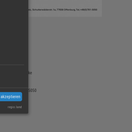
t
5.04.2026
0 Uhr
 € p.P.
e frei,
p.P., exkl. Getränke
 unter: Tel. 0781-5050
 akzeptieren
ccor.com an.
regio.land