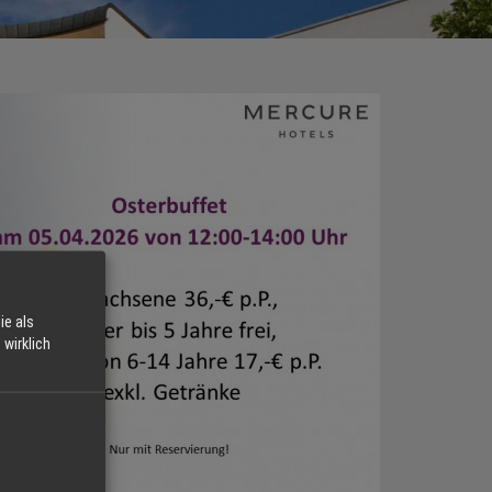
ie als
wirklich