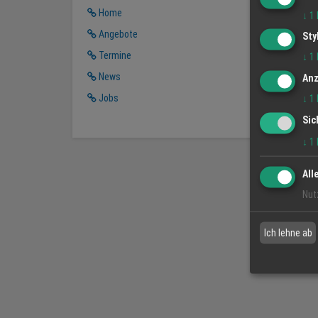
Home
↓
1
Angebote
Sty
Termine
↓
1
News
Anz
Jobs
↓
1
Sic
↓
1
All
Nut
Ich lehne ab