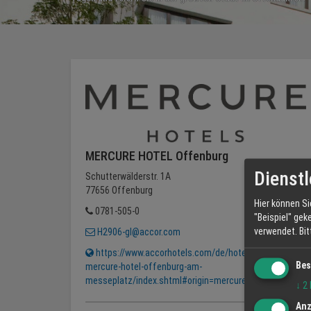
MERCURE HOTEL Offenburg
Dienstl
Schutterwälderstr. 1A
77656 Offenburg
Hier können Si
0781-505-0
"Beispiel" gek
verwendet.
Bi
H2906-gl@accor.com
https://www.accorhotels.com/de/hotel-2906-
Bes
mercure-hotel-offenburg-am-
messeplatz/index.shtml#origin=mercure
↓
2
Anz