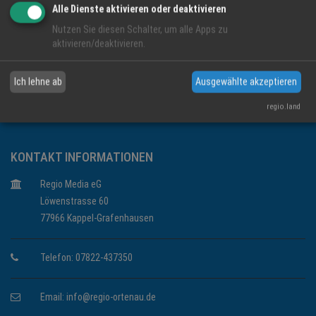
Alle Dienste aktivieren oder deaktivieren
Nutzen Sie diesen Schalter, um alle Apps zu
aktivieren/deaktivieren.
Ich lehne ab
Ausgewählte akzeptieren
Restaurant
Gastronomie
Männertag
Himmelfahrt
Offenburg
Essen
regio.land
KONTAKT INFORMATIONEN
Regio Media eG
Löwenstrasse 60
77966 Kappel-Grafenhausen
Telefon: 07822-437350
Email:
info@regio-ortenau.de