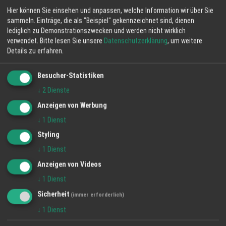
Hier können Sie einsehen und anpassen, welche Information wir über Sie
sammeln. Einträge, die als "Beispiel" gekennzeichnet sind, dienen
lediglich zu Demonstrationszwecken und werden nicht wirklich
verwendet.
Bitte lesen Sie unsere
Datenschutzerklärung
, um weitere
Details zu erfahren.
Besucher-Statistiken
Special zum Männertag
↓
2
Dienste
18 Apr 2024
MERCURE HOTEL Offenburg
Anzeigen von Werbung
Am 09.05.2024 ist Christi-Himmelfahrt, lassen Sie sich zum
↓
1
Dienst
Männertag überraschen.
Ab 12:00 Uhr haben wir unser Restaurant "Hofkammer"geöffnet, bei
Styling
schönem Wetter auch unsere Sonnenterrasse.
↓
1
Dienst
Unser "Special" zum Männertag von 12:00 - 21:00 Uhr
Anzeigen von Videos
↓
1
Dienst
1/2 Liter Bier
Sicherheit
dazu ein Rumpsteak mit Salat und Pommes
(immer erforderlich)
sowie anschließend einen kleinen "Männernachtisch"
↓
1
Dienst
zusammen für 33,-€ pro Special