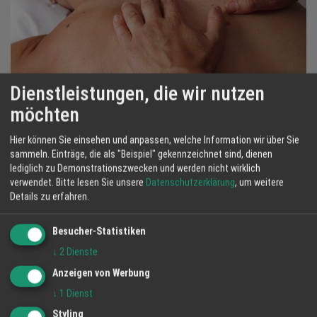
Dienstleistungen, die wir nutzen
FASZIEN Therapie in der Naturheilpraxis
Weiss - Lahr
möchten
8 Feb 2020
Naturheilpraxis Weiss
Hier können Sie einsehen und anpassen, welche Information wir über Sie
Zum Vertiefen der
craniomyofaszialen Therapiemethode
sammeln. Einträge, die als "Beispiel" gekennzeichnet sind, dienen
konzentrieren sich meine aktuellen Fort- und Weiterbildungen
lediglich zu Demonstrationszwecken und werden nicht wirklich
verwendet.
Bitte lesen Sie unsere
Datenschutzerklärung
, um weitere
derzeit u.a. wieder auf das Thema
Faszien
: myofasziale Diagnostik
Details zu erfahren.
und Schmerztherapie insbesondere bei
Rücken-, Schulter- und Nackenbeschwerden sowie bei
Besucher-Statistiken
Bewegungseinschränkungen in Verbindung mit Fehlhaltungen
↓
2
Dienste
und -stellungen des Skeletts und des Gangbildes und
eventuell dadurch (mit)verursachten
Anzeigen von Werbung
schmerzhaften Verspannungen bzw. Verkrampfungen in der
↓
1
Dienst
Muskulatur.
Styling