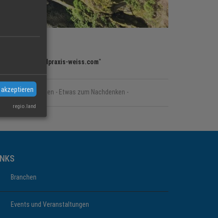
e "
www.naturheilpraxis-weiss.com
"
 akzeptieren
Aktuelle Themen - Etwas zum Nachdenken -
regio.land
INKS
Branchen
Events und Veranstaltungen