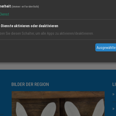
herheit
(immer erforderlich)
Dienst
Thema der Woche
20 Aug 2019
Naturheilpraxis Weiss
e Dienste aktivieren oder deaktivieren
Eine Auswahl an "
Themen der Woche
" finden Sie auf meiner Homepag
zen Sie diesen Schalter, um alle Apps zu aktivieren/deaktivieren.
Ausgewählte
BILDER DER REGION
L