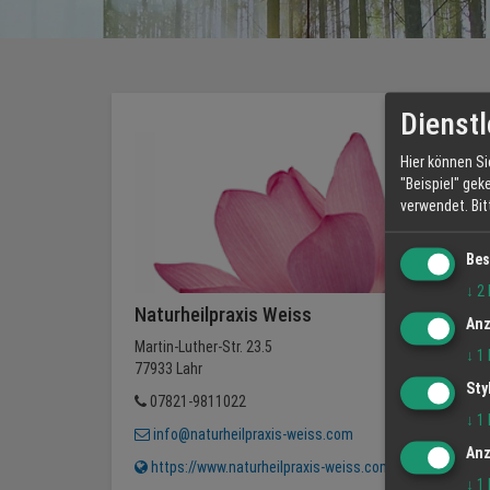
Dienstl
Hier können Si
"Beispiel" gek
verwendet.
Bi
Bes
↓
2
Naturheilpraxis Weiss
Anz
Martin-Luther-Str. 23.5
↓
1
77933 Lahr
Sty
07821-9811022
↓
1
info@naturheilpraxis-weiss.com
Anz
https://www.naturheilpraxis-weiss.com
↓
1