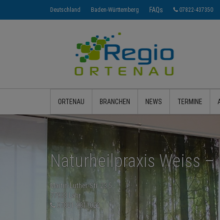
FAQs
Deutschland
Baden-Württemberg
07822-437350
ORTENAU
BRANCHEN
NEWS
TERMINE
Naturheilpraxis Weiss 
Martin-Luther-Str. 23.5
77933 Lahr
07821-9811022