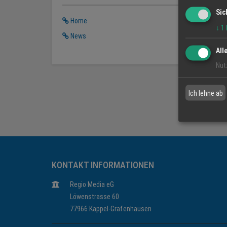
Sic
Home
↓
1
News
All
Nut
Ich lehne ab
KONTAKT INFORMATIONEN
Regio Media eG
Löwenstrasse 60
77966 Kappel-Grafenhausen