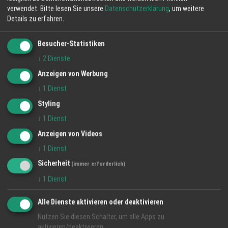
verwendet.
Bitte lesen Sie unsere
Datenschutzerklärung
, um weitere
Details zu erfahren.
Besucher-Statistiken
↓
2
Dienste
Anzeigen von Werbung
↓
1
Dienst
Styling
↓
1
Dienst
Mirabellenwasser
Anzeigen von Videos
Edelbrände
↓
1
Dienst
Sicherheit
Mirabellenwasser aus Jörger´s Hausbrennerei.
(immer erforderlich)
↓
1
Dienst
42% vol. | 0,5L
Hersteller:
Jörger´s Grafenhof
Alle Dienste aktivieren oder deaktivieren
Kategorie:
edelbrände
Nutzen Sie diesen Schalter, um alle Apps zu
aktivieren/deaktivieren.