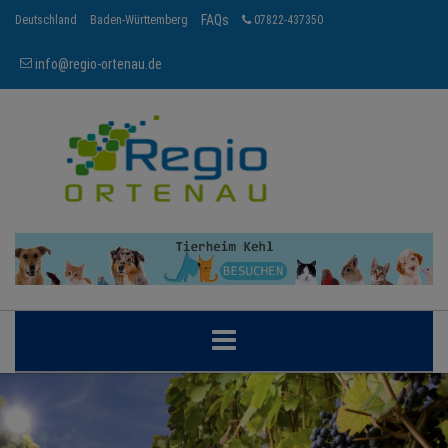
FAQs
Deutschland
Baden-Württemberg
07822-437350
info@regio-ortenau.de
ORTENAU
BRANCHEN