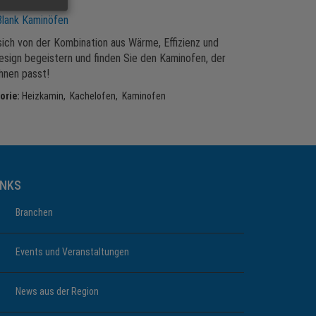
 Kaminöfen
lank Kaminöfen
sich von der Kombination aus Wärme, Effizienz und
esign begeistern und finden Sie den Kaminofen, der
hnen passt!
orie:
Heizkamin, Kachelofen, Kaminofen
INKS
Branchen
Events und Veranstaltungen
News aus der Region