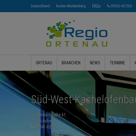
FAQs
Deutschland
Baden-Württemberg
07822-437350
ORTENAU
BRANCHEN
NEWS
TERMINE
Süd-West-Kachelofenb
Von-Drais-Straße 61
77855 Achern
07841-62630