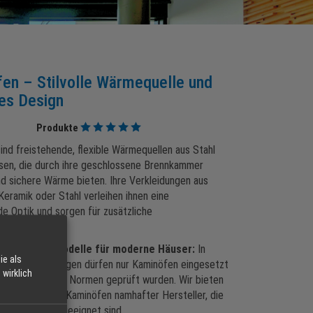
en – Stilvolle Wärmequelle und
es Design
Produkte
ind freistehende, flexible Wärmequellen aus Stahl
sen, die durch ihre geschlossene Brennkammer
nd sichere Wärme bieten. Ihre Verkleidungen aus
Keramik oder Stahl verleihen ihnen eine
e Optik und sorgen für zusätzliche
herung.
abhängige Modelle für moderne Häuser:
In
ie als
t Lüftungsanlagen dürfen nur Kaminöfen eingesetzt
wirklich
 nach speziellen Normen geprüft wurden. Wir bieten
uftunabhängige Kaminöfen namhafter Hersteller, die
 diesen Zweck geeignet sind.