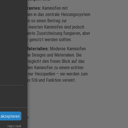
e Energielieferanten:
Kaminöfen mit
tauscher können in das zentrale Heizungssystem
erden und leisten so einen Beitrag zur
erstützung. Die meisten Kaminöfen sind jedoch
n, die als effiziente Zusatzheizung fungieren, aber
leinige Heizquelle genutzt werden sollten.
 Designs und Materialien:
Moderne Kaminöfen
große Auswahl an Designs und Materialien. Die
Glasscheibe ermöglicht den freien Blick auf das
uer und macht den Kaminofen zu einem echten
ie sind mehr als nur Heizquellen – sie werden zum
n Möbelstück, das Stil und Funktion vereint.
kenvielfalt:
rg Kaminöfen
Kaminöfen
f Kaminöfen
 akzeptieren
herm Kaminöfen
ser Kaminöfen
regio.land