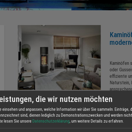
Kaminöf
modern
Kaminöfen s
oder Gussei
effiziente u
Naturstein, 
ansprechend
Wärmespeic
eistungen, die wir nutzen möchten
Raumluftun
e einsehen und anpassen, welche Information wir über Sie sammeln. Einträge, d
Gebäuden mi
ennzeichnet sind, dienen lediglich zu Demonstrationszwecken und werden nicht 
werden, die
tte lesen Sie unsere
Datenschutzerklärung
, um weitere Details zu erfahren.
Ihnen rauml
perfekt für