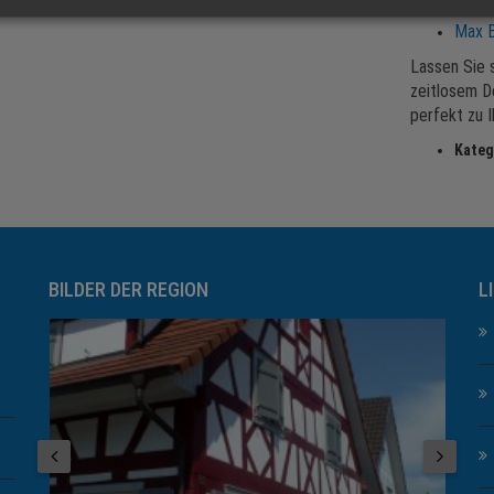
HWAM
Max B
Lassen Sie 
zeitlosem D
perfekt zu I
Kateg
BILDER DER REGION
L