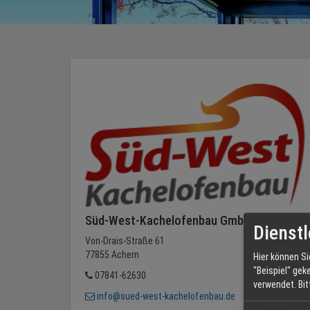
Süd-West-Kachelofenbau GmbH
Dienstl
Von-Drais-Straße 61
77855 Achern
Hier können Si
"Beispiel" gek
07841-62630
verwendet.
Bi
info@sued-west-kachelofenbau.de