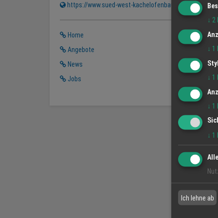
https://www.sued-west-kachelofenbau.de
Bes
↓
2
Anz
Home
↓
1
Angebote
Sty
News
↓
1
Jobs
Anz
↓
1
Sic
↓
1
All
Nut
Ich lehne ab