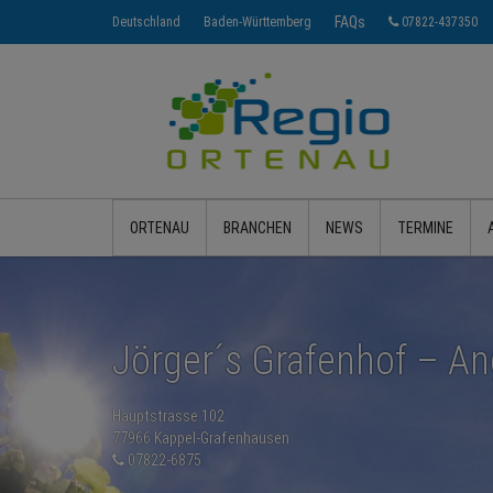
FAQs
Deutschland
Baden-Württemberg
07822-437350
ORTENAU
BRANCHEN
NEWS
TERMINE
Jörger´s Grafenhof – A
Hauptstrasse 102
77966 Kappel-Grafenhausen
07822-6875