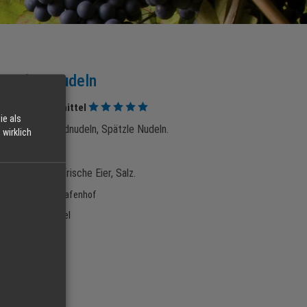
machte Nudeln
Lebensmittel
ie als
eln, Breite Bandnudeln, Spätzle Nudeln.
wirklich
tweizengrieß, frische Eier, Salz.
eller:
Jörger´s Grafenhof
orie:
lebensmittel