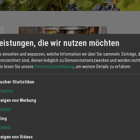
Hausge
eistungen, die wir nutzen möchten
e einsehen und anpassen, welche Information wir über Sie sammeln. Einträge, d
Spaghetinud
ennzeichnet sind, dienen lediglich zu Demonstrationszwecken und werden nicht 
tte lesen Sie unsere
Datenschutzerklärung
, um weitere Details zu erfahren.
Je 500gr.
Zutaten: Har
ucher-Statistiken
Herst
Dienste
Kateg
eigen von Werbung
Dienst
ling
Dienst
eigen von Videos