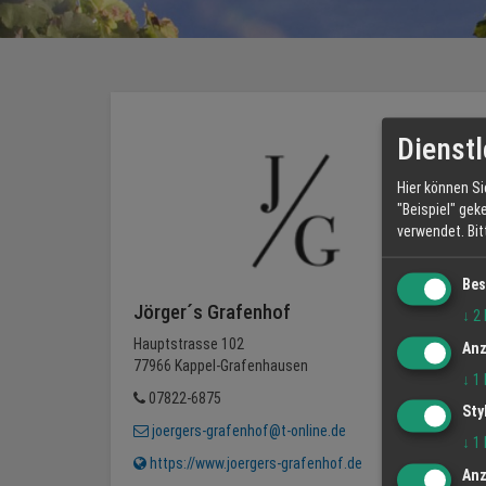
Dienstl
Hier können Si
"Beispiel" gek
verwendet.
Bi
Bes
Jörger´s Grafenhof
↓
2
Hauptstrasse 102
Anz
77966 Kappel-Grafenhausen
↓
1
07822-6875
Sty
joergers-grafenhof@t-online.de
↓
1
https://www.joergers-grafenhof.de
Anz