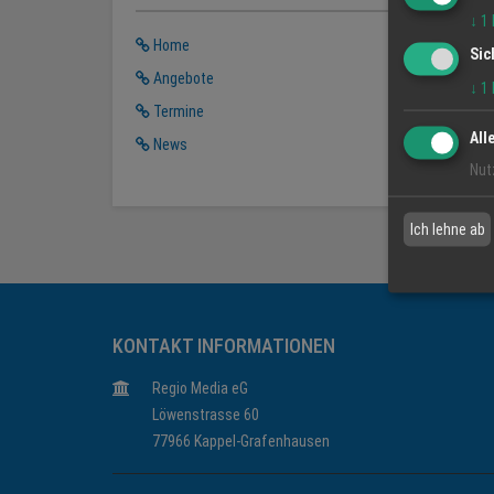
↓
1
Home
Sic
Angebote
↓
1
Termine
All
News
Nut
Ich lehne ab
KONTAKT INFORMATIONEN
Regio Media eG
Löwenstrasse 60
77966 Kappel-Grafenhausen