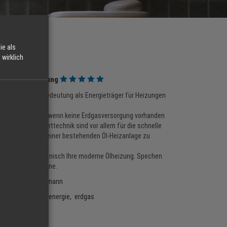
ie als
ng
wirklich
Ölheizung
weiterhin seine Bedeutung als Energieträger für Heizungen
ch immer dann an, wenn keine Erdgasversorgung vorhanden
ng und Öl-Brennwerttechnik sind vor allem für die schnelle
 Modernisierung einer bestehenden Öl-Heizanlage zu
eren Ihnen Fachmännisch Ihre moderne Ölheizung. Spechen
ir beraten Sie gerne.
eller:
Georg Kohlmann
orie:
Ölheizung, energie, erdgas