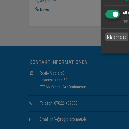
↓
1
Angebote
News
All
Nut
Ich lehne ab
KONTAKT INFORMATIONEN
Regio Media eG
Löwenstrasse 60
77966 Kappel-Grafenhausen
Telefon: 07822-437350
Email:
info@regio-ortenau.de