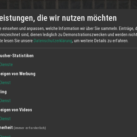
eistungen, die wir nutzen möchten
e einsehen und anpassen, welche Information wir über Sie sammeln. Einträge, d
Ölheizu
ennzeichnet sind, dienen lediglich zu Demonstrationszwecken und werden nicht 
tte lesen Sie unsere
Datenschutzerklärung
, um weitere Details zu erfahren.
ucher-Statistiken
Öl wird auch 
behalten.
Dienste
Es bietet si
eigen von Werbung
ist. Öl-Heizu
und einfache
Dienst
empfehlen.
ling
Wir installi
Sie uns an. W
Dienst
Herst
eigen von Videos
Dienst
Kateg
herheit
(immer erforderlich)