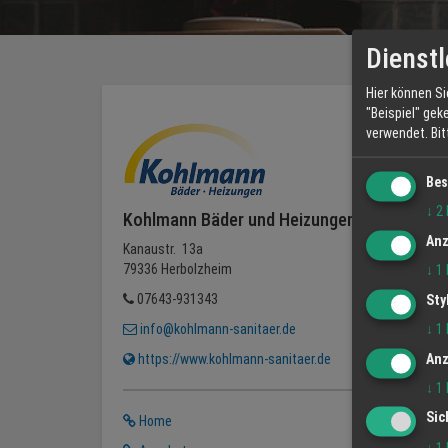
Dienstl
Hier können Si
"Beispiel" gek
verwendet.
Bi
Bes
↓
2
Kohlmann Bäder und Heizungen GmbH
Anz
Kanaustr. 13a
79336 Herbolzheim
↓
1
07643-931343
Sty
↓
1
info@kohlmann-sanitaer.de
Anz
https://www.kohlmann-sanitaer.de
↓
1
Sic
Home