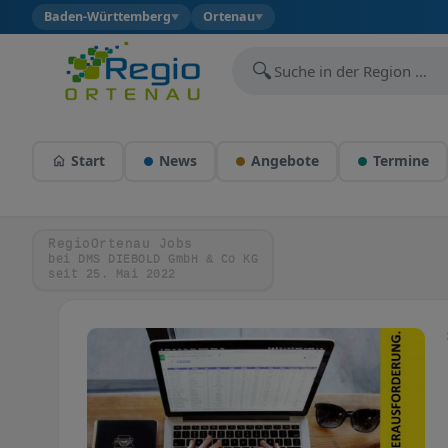
Baden-Württemberg
Ortenau
▼
▼
🔍
Start
News
Angebote
Termine
RegioOrtenau Jobs
bei DMS DIEBOLD GmbH & Co KG
seit 25. Mai 2022