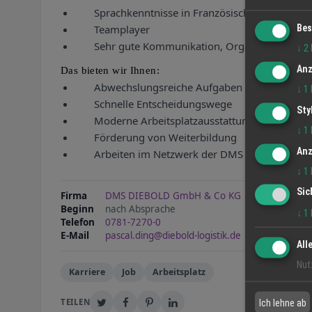
Sprachkenntnisse in Französisch und/oder Eng
Bes
Teamplayer
Sehr gute Kommunikation, Organisation, Zuve
↓
2
Anz
Das bieten wir Ihnen:
Abwechslungsreiche Aufgaben
↓
1
Schnelle Entscheidungswege
Sty
Moderne Arbeitsplatzausstattung
↓
1
Förderung von Weiterbildung
Anz
Arbeiten im Netzwerk der DMS Deutsche Möb
↓
1
Sic
Firma
DMS DIEBOLD GmbH & Co KG
Beginn
nach Absprache
↓
1
Telefon
0781-7270-0
E-Mail
pascal.ding@diebold-logistik.de
All
Nut
Karriere
Job
Arbeitsplatz
TEILEN
Ich lehne ab