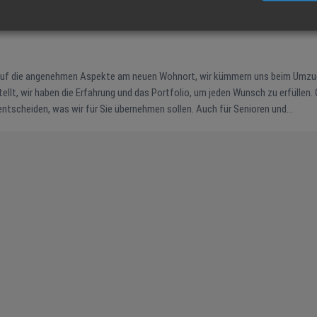
z auf die angenehmen Aspekte am neuen Wohnort, wir kümmern uns beim Umz
ellt, wir haben die Erfahrung und das Portfolio, um jeden Wunsch zu erfüllen.
ntscheiden, was wir für Sie übernehmen sollen. Auch für Senioren und
Paket vieler Leistungen. Stets gilt: Der hohe Anspruch eines DMS-Umzugs ist
garantiert. Sprechen Sie uns gerne an, wir beraten Sie zu unserem umfangreichen Leistungsangebot.