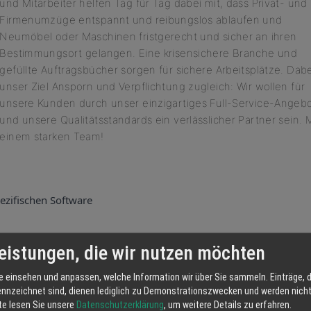
und Mitarbeiter helfen Tag für Tag dabei mit, dass Privat- und
Firmenumzüge entspannt und reibungslos ablaufen und
Neumöbel oder Maschinen fristgerecht und sicher an ihren
Bestimmungsort gelangen. Eine krisensichere Branche und
gefüllte Auftragsbücher sorgen für sichere Arbeitsplätze. Dabei
unser Ziel Ansporn und Verpflichtung zugleich: Wir wollen für
unsere Kunden durch unser einzigartiges Full-Service-Angeb
und unsere Qualitätsstandards ein verlässlicher Partner sein. M
einem starken Team!
ezifischen Software
eistungen, die wir nutzen möchten
, Groß- und Außenhandel)
e einsehen und anpassen, welche Information wir über Sie sammeln. Einträge, d
ennzeichnet sind, dienen lediglich zu Demonstrationszwecken und werden nicht 
tte lesen Sie unsere
Datenschutzerklärung
, um weitere Details zu erfahren.