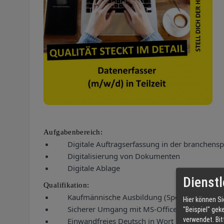
Aufgabenbereich:
Digitale Auftragserfassung in der branchensp
Digitalisierung von Dokumenten
Digitale Ablage
Dienstl
Qualifikation:
Kaufmännische Ausbildung (Spedition, Büro
Hier können Si
Sicherer Umgang mit MS-Office
"Beispiel" gek
verwendet.
Bi
Einwandfreies Deutsch in Wort und Schrift