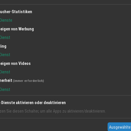
lisch von Vorteil
ucher-Statistiken
rlässigkeit und Genauigkeit
Dienste
eigen von Werbung
Dienst
ling
Dienst
eigen von Videos
elspedition
Dienst
herheit
(immer erforderlich)
Dienst
e Dienste aktivieren oder deaktivieren
zen Sie diesen Schalter, um alle Apps zu aktivieren/deaktivieren.
Ausgewählte