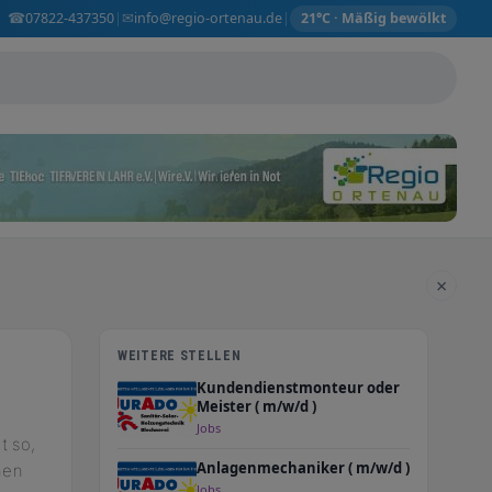
☎
✉
07822-437350
info@regio-ortenau.de
|
|
21°C · Mäßig bewölkt
×
WEITERE STELLEN
Kundendienstmonteur oder
Meister ( m/w/d )
Jobs
t so,
Anlagenmechaniker ( m/w/d )
nen
Jobs