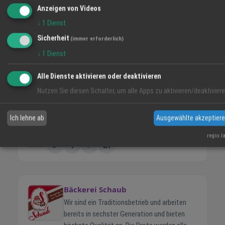
egbert@baeckereischaub.de.
Anzeigen von Videos
↓
1
Dienst
Sicherheit
(immer erforderlich)
↓
1
Dienst
Firma
Bäckerei Schaub
Alle Dienste aktivieren oder deaktivieren
Beginn
zum 1ten August oder September
Telefon
07822-6596
Nutzen Sie diesen Schalter, um alle Apps zu aktivieren/deaktiviere
E-Mail
egbert@baeckereischaub.de
Ich lehne ab
Ausgewählte akzeptier
Ausbildung
Karriere
regio.l
TEILEN
Bäckerei Schaub
Wir sind ein Traditionsbetrieb und arbeiten
bereits in sechster Generation und bieten