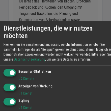
Du lernst das Herstellen von Broten, Brötchen,
Feingebäck und Kuchen, den Umgang mit
Teigen und Backöfen, die Planung und
Organisation von Arbeitsabläufen sowie
Hygiene und Qualitätssicherung in der
Dienstleistungen, die wir nutzen
Backstube.
möchten
Hier können Sie einsehen und anpassen, welche Information wir über Sie
Was sollte ich mitbringen?
sammeln. Einträge, die als "Beispiel" gekennzeichnet sind, dienen lediglich z
Demonstrationszwecken und werden nicht wirklich verwendet.
Bitte lesen Si
Interesse am Bäckerhandwerk und Freude am
unsere
Datenschutzerklärung
, um weitere Details zu erfahren.
frühen Aufstehen, Teamfähigkeit,
Zuverlässigkeit und Lernbereitschaft sowie
Besucher-Statistiken
handwerkliches Geschick und Kreativität.
↓
2
Dienste
Anzeigen von Werbung
Wie kann ich mich bewerben?
↓
1
Dienst
Bewerbungen gehen an die Bäckerei Schaub,
Styling
Hauptstrasse 52, telefonisch unter
↓
1
Dienst
07822/6596 oder per E-Mail an