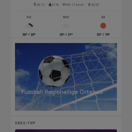
06:12
21 %
NO 11 km/h
20:55
SO
MO
DI
36° / 20°
35° / 21°
32° / 19°
VIDEO-TIPP