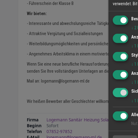
- Führerschein der Klasse B
verwendet.
Bi
Wir bieten:
Bes
- Interessante und abwechslungsreiche Tätigkeit in einem erf
↓
2
- Attraktive Vergütung und Sozialleistungen
Anz
- Weiterbildungsmöglichkeiten und persönliche Entwicklungsc
↓
1
- Angenehmes Arbeitsklima in einem motivierten Team
Sty
↓
1
Wenn Sie eine neue berufliche Herausforderung suchen und über d
senden Sie Ihre vollständigen Unterlagen an die untenstehende 
Anz
Mail an: logemann@logemann-ml.de
↓
1
Sic
↓
1
Wir heißen Bewerber aller Geschlechter willkommen. In der Stel
All
Firma
Logemann Sanitär Heizung Solar
Nut
Beginn
Sofort
Telefon
07852-97852
E-Mail
logemann@logemann-ml.de