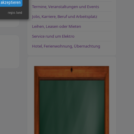
 akzeptieren
Termine, Veranstaltungen und Events
regio.land
Jobs, Karriere, Beruf und Arbeitsplatz
Leihen, Leasen oder Mieten
Service rund um Elektro
Hotel, Ferienwohnung, Übernachtung