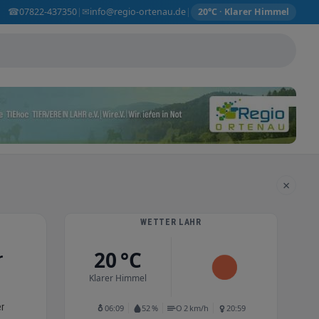
☎
✉
07822-437350
info@regio-ortenau.de
|
|
20°C · Klarer Himmel
×
WETTER LAHR
20 °C
r
Klarer Himmel
er
06:09
52 %
O 2 km/h
20:59