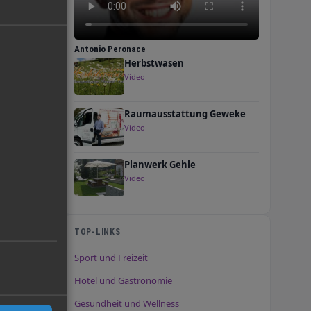
Antonio Peronace
Herbstwasen
Video
Raumausstattung Geweke
Video
 Bitte
Planwerk Gehle
Video
TOP-LINKS
Sport und Freizeit
Hotel und Gastronomie
Gesundheit und Wellness