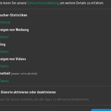
tte lesen Sie unsere
Datenschutzerklärung
, um weitere Details zu erfahren.
ucher-Statistiken
olgreichen Unternehmen
Dienste
eigen von Werbung
hancen
Dienst
ling
Dienst
ie erforderlichen Qualifikationen verfügen, freuen wir uns auf Ihre Bewerbung.
Adresse oder kontaktieren Sie uns telefonisch für weitere Informationen.
eigen von Videos
Dienst
herheit
(immer erforderlich)
Dienst
lenanzeige verwenden wir die männliche Form zur Vereinfachung und Lesbarkeit.
e Dienste aktivieren oder deaktivieren
zen Sie diesen Schalter, um alle Apps zu aktivieren/deaktivieren.