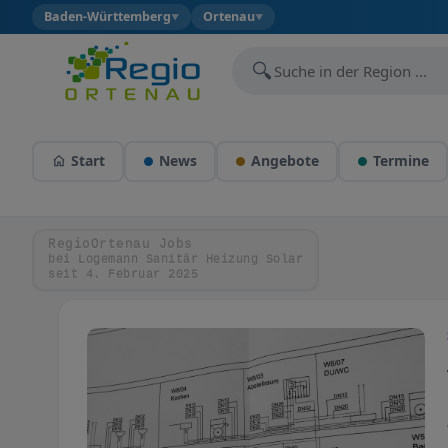
Baden-Württemberg
Ortenau
▼
▼
🔍
Start
News
Angebote
Termine
RegioOrtenau Jobs
bei Logemann Sanitär Heizung Solar
seit 4. Februar 2025