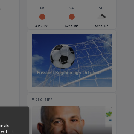
FR
SA
SO
re
31° / 19°
32° / 15°
34° / 17°
VIDEO-TIPP
ie als
wirklich