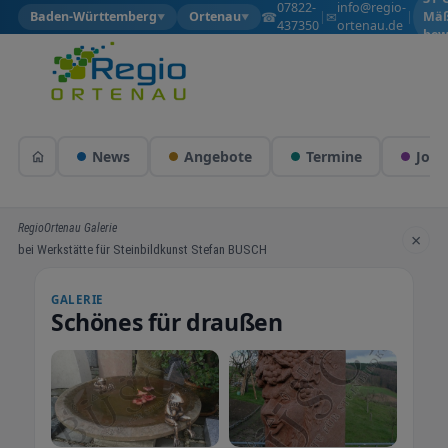
07822-
info@regio-
☎
✉
Baden-Württemberg
Ortenau
|
|
Mäß
▼
▼
437350
ortenau.de
bew
News
Angebote
Termine
Jobs
RegioOrtenau Galerie
×
bei Werkstätte für Steinbildkunst Stefan BUSCH
GALERIE
Schönes für draußen