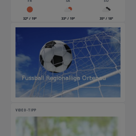
FR
SA
SO
766
Laufende Aufträge werden weiter bearbeitet.
32° / 19°
33° / 19°
35° / 18°
VIDEO-TIPP