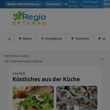
07822-
info@regio-
☎
✉
Baden-Württemberg
Ortenau
|
|
Kla
▼
▼
437350
ortenau.de
Him
News
Angebote
Termine
Jobs
RegioOrtenau Galerie
×
bei Hotel Restaurant Schützen
GALERIE
Köstliches aus der Küche