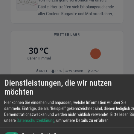
Von Herzen gerne verwöhnen wir unsere
Gäste. Hier treffen sich Erholungssuchende
aller Couleur: Kurgäste und Motorradfahrer,
Wanderer und Sportbegeisterte... Was sie
alle eint, ist die Liebe zu unserer herrlichen
Landschaft und so hat bei den geselligen
WETTER LAHR
Runden im "Schützen" jeder seine eigene
30 °C
Schwarzwaldgeschichte zu erzählen. Wir, die
Familie Falk freuen uns auf Ihren Besuch und
Klarer Himmel
umsorgen Sie mit der typischen
Schwarzwälder Gastlichkeit! Unsere Zimmer
06:11
15 %
W 3 km/h
20:57
sind mit Dusche, WC, SAT-TV, und teilweise
Dienstleistungen, die wir nutzen
mit Balkon.
SA
SO
MO
möchten
35° / 19°
37° / 23°
36° / 20°
Hier können Sie einsehen und anpassen, welche Information wir über Sie
20 %
73 %
sammeln. Einträge, die als "Beispiel" gekennzeichnet sind, dienen lediglich z
Demonstrationszwecken und werden nicht wirklich verwendet.
Bitte lesen Si
unsere
Datenschutzerklärung
, um weitere Details zu erfahren.