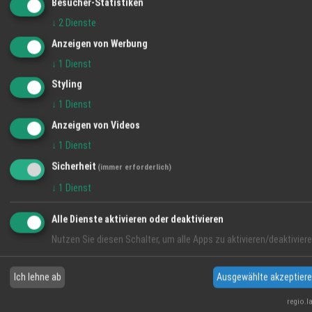
Besucher-Statistiken
↓
2
Dienste
Anzeigen von Werbung
↓
1
Dienst
Styling
↓
1
Dienst
Anzeigen von Videos
VIDEO-TIPP
↓
1
Dienst
Sicherheit
(immer erforderlich)
↓
1
Dienst
Alle Dienste aktivieren oder deaktivieren
Nutzen Sie diesen Schalter, um alle Apps zu aktivieren/deaktiviere
Ich lehne ab
Ausgewählte akzeptier
regio.l
Handhabungstutorial