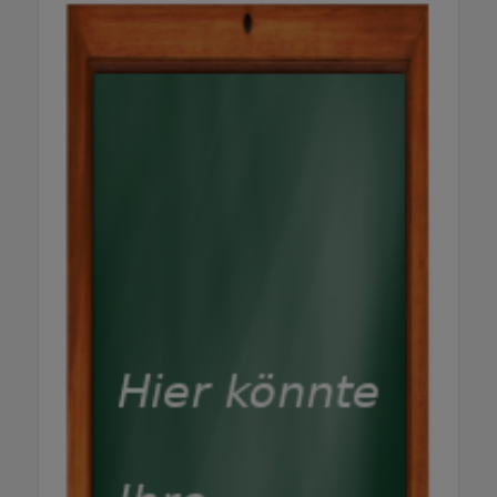
meisten sind ehemalige Winzer, manche
schon hochbetagt und schon seit
Jahrzehnten Herbst für Herbst mit dabei. So
ist der Wein des Weingut Renner Teamarbeit
auf der ganzen Linie. Wir finden, dass man das
schmecken kann. Probieren Sie unsere Weine
& erleben Sie die persönliche Atmosphäre auf
unserem Weingut in Fessenbach / Offenburg.
5 Mitglieder & Weinexperten der Familie
Renner sind von Herzen gerne für Sie da!
Öffnungszeiten für Weinberatung & Verkauf
Unsere Verkaufszeiten: täglich nachmittags
von 14-18 Uhr zusätzlich am Samstagmorgen
von 9-13 Uhr Zu diesen Zeiten können Sie
einfach zu uns ins Weingut Renner in
Fessenbach kommen – und
selbstverständlich während der Beratung
gerne einen Schluck probieren, bevor Sie sich
für Ihren Wein entscheiden.