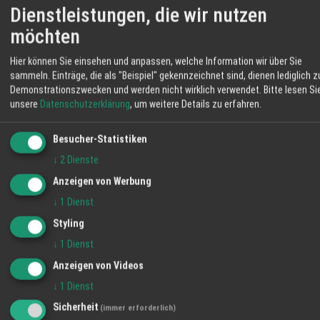
Dienstleistungen, die wir nutzen
möchten
Hier können Sie einsehen und anpassen, welche Information wir über Sie
sammeln. Einträge, die als "Beispiel" gekennzeichnet sind, dienen lediglich z
Demonstrationszwecken und werden nicht wirklich verwendet.
Bitte lesen Si
unsere
Datenschutzerklärung
, um weitere Details zu erfahren.
Besucher-Statistiken
Leaflet
|
©
OpenStreetMap
↓
2
Dienste
Anzeigen von Werbung
Weingut Renner GbR
↓
1
Dienst
Weingut Renner: familiäres, modernes &
Styling
naturverbundenes Weingut in Fessenbach /
Ortenau Gegensätze schließen sich auf
↓
1
Dienst
unserem Weingut in Fessenbach nicht aus,
Anzeigen von Videos
sondern verbinden sie auf faszinierende Art
↓
1
Dienst
zu etwas spannendem Neuem. Wir sind ein
WEITERE TERMINE
modernes Weingut in Offenburg und zugleich
Sicherheit
(immer erforderlich)