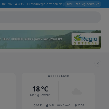
☎
✉
07822-437350
info@regio-ortenau.de
|
|
18°C · Mäßig bewölkt
×
WETTER LAHR
18 °C
Mäßig Bewölkt
06:12
44 %
N 6 km/h
20:55