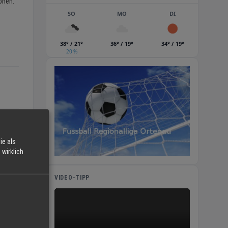
onen.
SO
MO
DI
38° / 21°
36° / 19°
34° / 19°
20 %
ie als
wirklich
VIDEO-TIPP