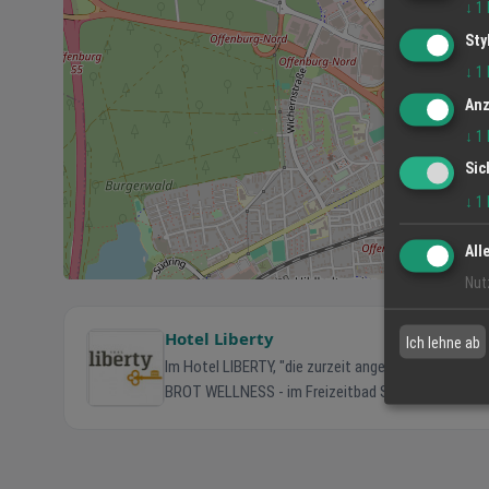
↓
1
Sty
↓
1
Anz
↓
1
Sic
↓
1
All
Nut
Hotel Liberty
Ich lehne ab
Im Hotel LIBERTY, "die zurzeit angesagteste Location" ! Hotel - DESIGN und Gemütlichkeit hinter dicken Mauern Restauran