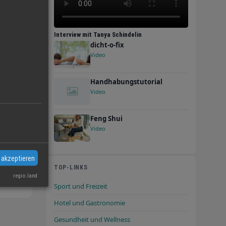
Interview mit Tanya Schindelin
dicht-o-fix
Video
Handhabungstutorial
Video
Feng Shui
©
OpenStreetMap
Video
 akzeptieren
TOP-LINKS
regio.land
Sport und Freizeit
Hotel und Gastronomie
Gesundheit und Wellness