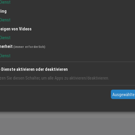
Dienst
ling
Dienst
eigen von Videos
Dienst
herheit
(immer erforderlich)
Dienst
e Dienste aktivieren oder deaktivieren
Leaflet
|
zen Sie diesen Schalter, um alle Apps zu aktivieren/deaktivieren.
Ausgewählte
t - WASSER &
BROT WELLNESS - im Freizeitbad Stegermatt FEIERN & TAGEN EVENTS - Besonderer Anlass, besonderes Ambiente