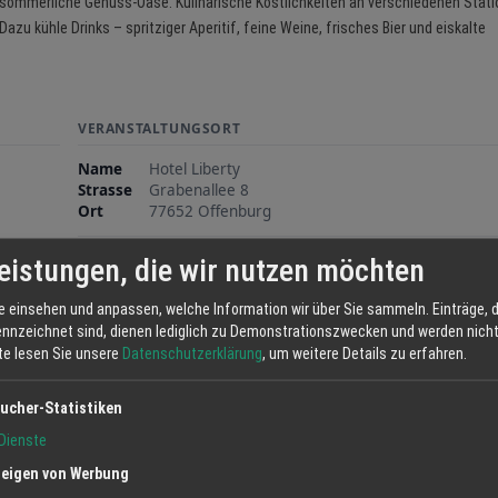
sommerliche Genuss-Oase. Kulinarische Köstlichkeiten an verschiedenen Stati
Dazu kühle Drinks – spritziger Aperitif, feine Weine, frisches Bier und eiskalte
VERANSTALTUNGSORT
Name
Hotel Liberty
Strasse
Grabenallee 8
Ort
77652 Offenburg
eistungen, die wir nutzen möchten
e einsehen und anpassen, welche Information wir über Sie sammeln. Einträge, d
ennzeichnet sind, dienen lediglich zu Demonstrationszwecken und werden nicht 
tte lesen Sie unsere
Datenschutzerklärung
, um weitere Details zu erfahren.
ucher-Statistiken
Dienste
eigen von Werbung