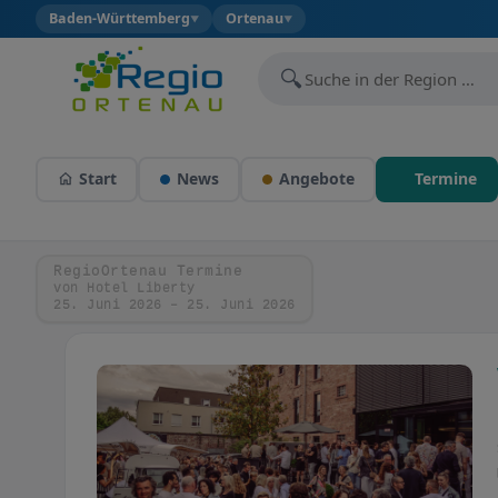
Baden-Württemberg
Ortenau
▼
▼
🔍
Start
News
Angebote
Termine
RegioOrtenau Termine
von Hotel Liberty
25. Juni 2026 – 25. Juni 2026