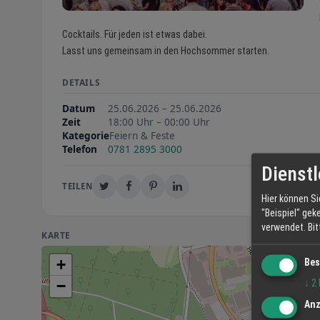
Cocktails. Für jeden ist etwas dabei.
Lasst uns gemeinsam in den Hochsommer starten.
DETAILS
Datum
25.06.2026 – 25.06.2026
Zeit
18:00 Uhr – 00:00 Uhr
Kategorie
Feiern & Feste
Telefon
0781 2895 3000
Dienstl
TEILEN
Hier können Si
"Beispiel" gek
verwendet.
Bi
KARTE
+
Bes
−
↓
2
Anz