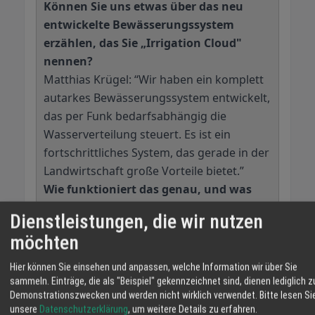
Können Sie uns etwas über das neu
entwickelte Bewässerungssystem
erzählen, das Sie „Irrigation Cloud"
nennen?
Matthias Krügel: “Wir haben ein komplett
autarkes Bewässerungssystem entwickelt,
das per Funk bedarfsabhängig die
Wasserverteilung steuert. Es ist ein
fortschrittliches System, das gerade in der
Landwirtschaft große Vorteile bietet.”
Wie funktioniert das genau, und was
macht Ihr System so autark?
Dienstleistungen, die wir nutzen
Matthias Krügel: “Nun, das System besteht
möchten
aus batteriebetriebenen Ventilen und
Sensoren, die bis zu 15 Jahre halten, ohne
Hier können Sie einsehen und anpassen, welche Information wir über Sie
dass die Batterien ausgetauscht werden
sammeln. Einträge, die als "Beispiel" gekennzeichnet sind, dienen lediglich z
Demonstrationszwecken und werden nicht wirklich verwendet.
Bitte lesen Si
müssen. Dazu gibt es ein Gateway,
unsere
Datenschutzerklärung
, um weitere Details zu erfahren.