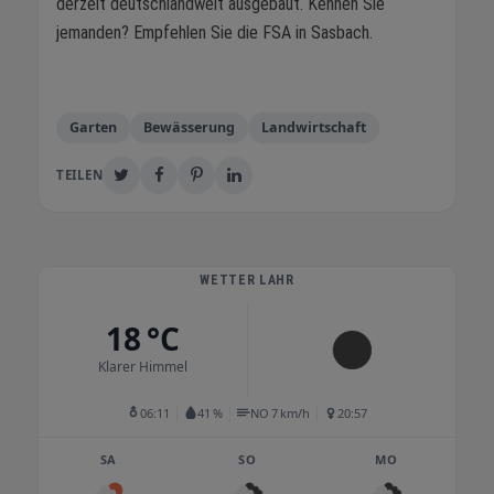
derzeit deutschlandweit ausgebaut. Kennen Sie
jemanden? Empfehlen Sie die FSA in Sasbach.
Garten
Bewässerung
Landwirtschaft
TEILEN
WETTER LAHR
18 °C
Klarer Himmel
06:11
41 %
NO 7 km/h
20:57
SA
SO
MO