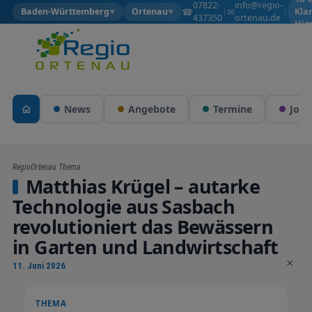
07822-
info@regio-
☎
✉
Baden-Württemberg
Ortenau
|
|
Kla
▼
▼
437350
ortenau.de
Him
News
Angebote
Termine
Jobs
RegioOrtenau Thema
Matthias Krügel – autarke
Technologie aus Sasbach
revolutioniert das Bewässern
in Garten und Landwirtschaft
×
11. Juni 2026
THEMA