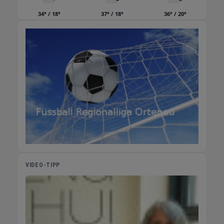
34° / 18°
37° / 18°
36° / 20°
VIDEO-TIPP