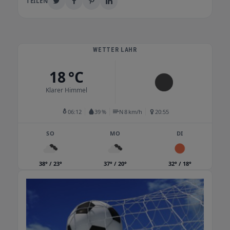
TEILEN
WETTER LAHR
18 °C
Klarer Himmel
06:12
39 %
N 8 km/h
20:55
SO
MO
DI
38° / 23°
37° / 20°
32° / 18°