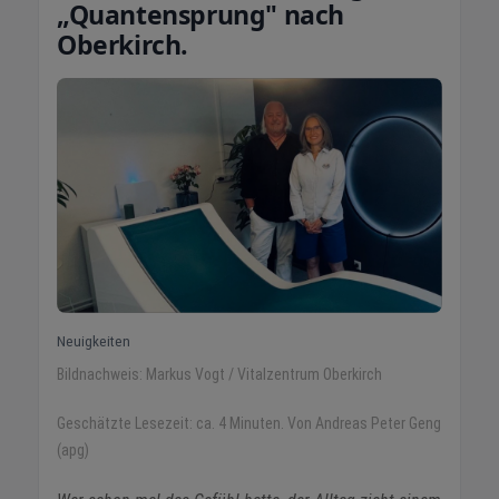
„Quantensprung" nach
Oberkirch.
Neuigkeiten
Bildnachweis: Markus Vogt / Vitalzentrum Oberkirch
Geschätzte Lesezeit: ca. 4 Minuten. Von Andreas Peter Geng
(apg)