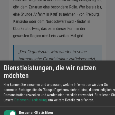
gibt dem Zentrum eine besondere Rolle. Wer bereit ist,
eine Stunde Anfahrt in Kauf zu nehmen - von Freiburg,
Karlsruhe oder dem Nordschwarzwald - findet in
Oberkirch etwas, das es in dieser Form in der
gesamten Region nicht ein zweites Mal gibt.
„Der Organismus wird wieder in seine
harmonische Grundstruktur zurückversetzt,
Dienstleistungen, die wir nutzen
sein Energiefeld von Belastungen befreit." -
Aus dem Informationsflyer des
möchten
Quantensprung Vitalzentrums Oberkirch
Hier können Sie einsehen und anpassen, welche Information wir über Sie
sammeln. Einträge, die als "Beispiel" gekennzeichnet sind, dienen lediglich z
Demonstrationszwecken und werden nicht wirklich verwendet.
Bitte lesen Si
unsere
Datenschutzerklärung
, um weitere Details zu erfahren.
Besucher-Statistiken