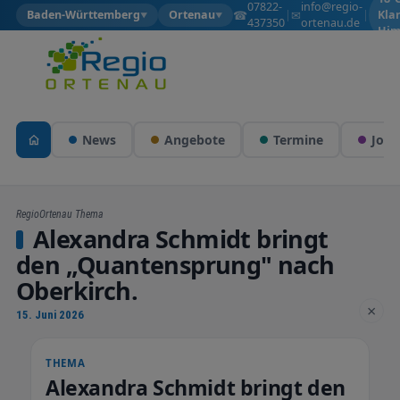
07822-
info@regio-
☎
✉
Baden-Württemberg
Ortenau
|
|
Kla
▼
▼
437350
ortenau.de
Him
News
Angebote
Termine
Jobs
RegioOrtenau Thema
Alexandra Schmidt bringt
den „Quantensprung" nach
Oberkirch.
×
15. Juni 2026
THEMA
Alexandra Schmidt bringt den